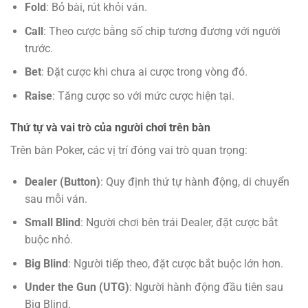
Fold
: Bỏ bài, rút khỏi ván.
Call
: Theo cược bằng số chip tương đương với người
trước.
Bet
: Đặt cược khi chưa ai cược trong vòng đó.
Raise
: Tăng cược so với mức cược hiện tại.
Thứ tự và vai trò của người chơi trên bàn
Trên bàn Poker, các vị trí đóng vai trò quan trọng:
Dealer (Button)
: Quy định thứ tự hành động, di chuyển
sau mỗi ván.
Small Blind
: Người chơi bên trái Dealer, đặt cược bắt
buộc nhỏ.
Big Blind
: Người tiếp theo, đặt cược bắt buộc lớn hơn.
Under the Gun (UTG)
: Người hành động đầu tiên sau
Big Blind.