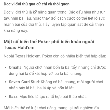
Đọc vị đối thủ qua cử chỉ và thói quen
Đọc vị đối thủ là kỹ năng quan trọng. Các dấu hiệu như run
tay, nhìn bài lâu, hoặc thay đổi cách cược có thể tiết lộ sức
mạnh bài của đối thủ. Hãy luyện tập quan sát để cải thiện
khả năng này.
Một số biến thể Poker phổ biến khác ngoài
Texas Hold’em
Ngoài Texas Hold’em, Poker còn có nhiều biến thể hấp dẫn:
Omaha
: Người chơi nhận bốn lá bài tẩy, nhưng chỉ được
dùng hai lá để kết hợp với ba lá bài chung.
Seven-Card Stud
: Không có bài chung, mỗi người chơi
nhận bảy lá bài, ba lá úp và bốn lá lật.
Razz
: Mục tiêu là tạo ra tổ hợp bài thấp nhất.
Mỗi biến thể có luật chơi riêng, mang lại trải nghiệm đa