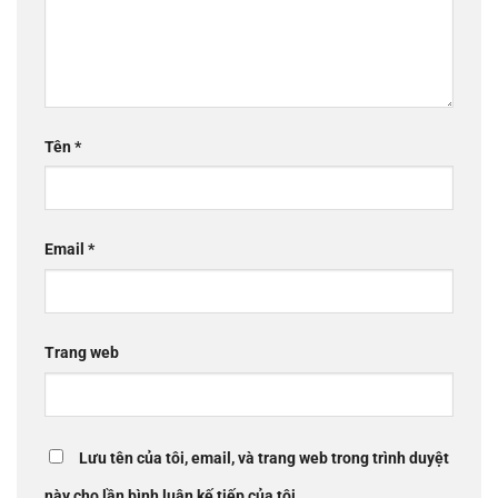
Tên
*
Email
*
Trang web
Lưu tên của tôi, email, và trang web trong trình duyệt
này cho lần bình luận kế tiếp của tôi.