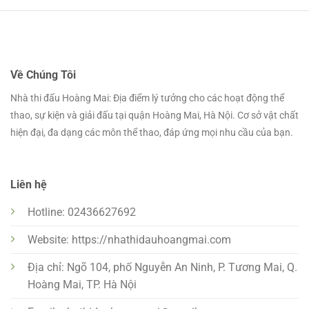
Về Chúng Tôi
Nhà thi đấu Hoàng Mai: Địa điểm lý tưởng cho các hoạt động thể
thao, sự kiện và giải đấu tại quận Hoàng Mai, Hà Nội. Cơ sở vật chất
hiện đại, đa dạng các môn thể thao, đáp ứng mọi nhu cầu của bạn.
Liên hệ
Hotline: 02436627692
Website: https://nhathidauhoangmai.com
Địa chỉ: Ngõ 104, phố Nguyễn An Ninh, P. Tương Mai, Q.
Hoàng Mai, TP. Hà Nội