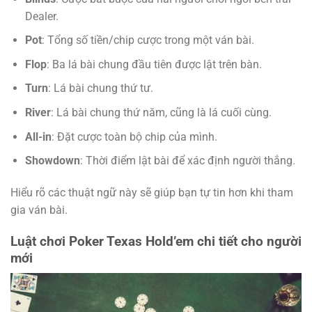
Dealer.
Pot
: Tổng số tiền/chip cược trong một ván bài.
Flop
: Ba lá bài chung đầu tiên được lật trên bàn.
Turn
: Lá bài chung thứ tư.
River
: Lá bài chung thứ năm, cũng là lá cuối cùng.
All-in
: Đặt cược toàn bộ chip của mình.
Showdown
: Thời điểm lật bài để xác định người thắng.
Hiểu rõ các thuật ngữ này sẽ giúp bạn tự tin hơn khi tham
gia ván bài.
Luật chơi Poker Texas Hold’em chi tiết cho người
mới