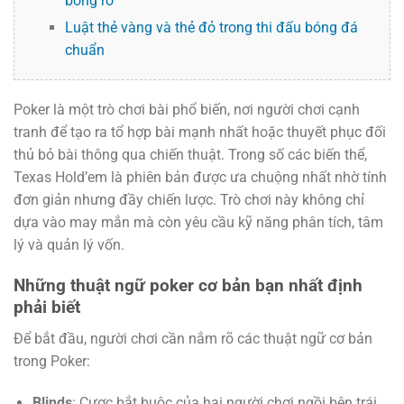
bóng rổ
Luật thẻ vàng và thẻ đỏ trong thi đấu bóng đá
chuẩn
Poker là một trò chơi bài phổ biến, nơi người chơi cạnh
tranh để tạo ra tổ hợp bài mạnh nhất hoặc thuyết phục đối
thủ bỏ bài thông qua chiến thuật. Trong số các biến thể,
Texas Hold’em là phiên bản được ưa chuộng nhất nhờ tính
đơn giản nhưng đầy chiến lược. Trò chơi này không chỉ
dựa vào may mắn mà còn yêu cầu kỹ năng phân tích, tâm
lý và quản lý vốn.
Những thuật ngữ poker cơ bản bạn nhất định
phải biết
Để bắt đầu, người chơi cần nắm rõ các thuật ngữ cơ bản
trong Poker:
Blinds
: Cược bắt buộc của hai người chơi ngồi bên trái