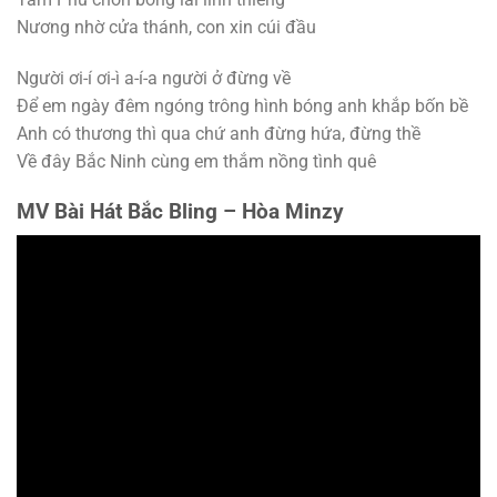
Nương nhờ cửa thánh, con xin cúi đầu
Người ơi-í ơi-ì a-í-a người ở đừng về
Để em ngày đêm ngóng trông hình bóng anh khắp bốn bề
Anh có thương thì qua chứ anh đừng hứa, đừng thề
Về đây Bắc Ninh cùng em thắm nồng tình quê
MV Bài Hát Bắc Bling – Hòa Minzy