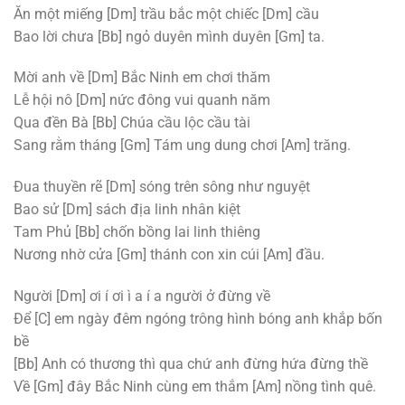
Ăn một miếng
[Dm]
trầu bắc một chiếc
[Dm]
cầu
Bao lời chưa
[Bb]
ngỏ duyên mình duyên
[Gm]
ta.
Mời anh về
[Dm]
Bắc Ninh em chơi thăm
Lễ hội nô
[Dm]
nức đông vui quanh năm
Qua đền Bà
[Bb]
Chúa cầu lộc cầu tài
Sang rằm tháng
[Gm]
Tám ung dung chơi
[Am]
trăng.
Đua thuyền rẽ
[Dm]
sóng trên sông như nguyệt
Bao sử
[Dm]
sách địa linh nhân kiệt
Tam Phủ
[Bb]
chốn bồng lai linh thiêng
Nương nhờ cửa
[Gm]
thánh con xin cúi
[Am]
đầu.
Người
[Dm]
ơi í ơi ì a í a người ở đừng về
Để
[C]
em ngày đêm ngóng trông hình bóng anh khắp bốn
bề
[Bb]
Anh có thương thì qua chứ anh đừng hứa đừng thề
Về
[Gm]
đây Bắc Ninh cùng em thắm
[Am]
nồng tình quê.