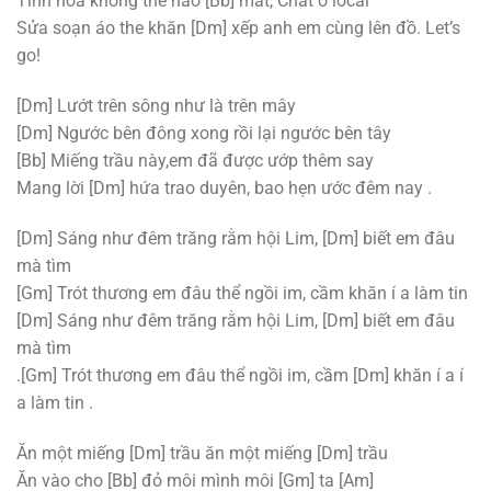
Tinh hoa không thể nào
[Bb]
mất, Chất ở local
Sửa soạn áo the khăn
[Dm]
xếp anh em cùng lên đồ. Let’s
go!
[Dm]
Lướt trên sông như là trên mây
[Dm]
Ngước bên đông xong rồi lại ngước bên tây
[Bb]
Miếng trầu này,em đã được ướp thêm say
Mang lời
[Dm]
hứa trao duyên, bao hẹn ước đêm nay .
[Dm]
Sáng như đêm trăng rằm hội Lim,
[Dm]
biết em đâu
mà tìm
[Gm]
Trót thương em đâu thể ngồi im, cầm khăn í a làm tin
[Dm]
Sáng như đêm trăng rằm hội Lim,
[Dm]
biết em đâu
mà tìm
.
[Gm]
Trót thương em đâu thể ngồi im, cầm
[Dm]
khăn í a í
a làm tin .
Ăn một miếng
[Dm]
trầu ăn một miếng
[Dm]
trầu
Ăn vào cho
[Bb]
đỏ môi mình môi
[Gm]
ta
[Am]