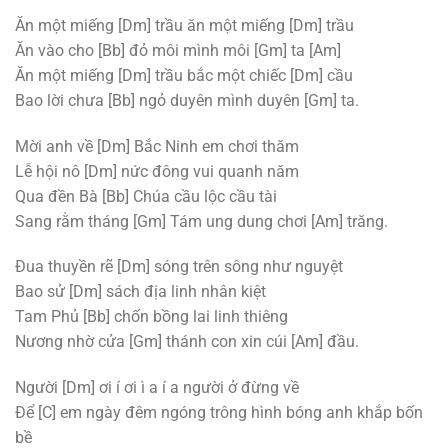
Ăn một miếng
[Dm]
trầu ăn một miếng
[Dm]
trầu
Ăn vào cho
[Bb]
đỏ môi mình môi
[Gm]
ta
[Am]
Ăn một miếng
[Dm]
trầu bắc một chiếc
[Dm]
cầu
Bao lời chưa
[Bb]
ngỏ duyên mình duyên
[Gm]
ta.
Mời anh về
[Dm]
Bắc Ninh em chơi thăm
Lễ hội nô
[Dm]
nức đông vui quanh năm
Qua đền Bà
[Bb]
Chúa cầu lộc cầu tài
Sang rằm tháng
[Gm]
Tám ung dung chơi
[Am]
trăng.
Đua thuyền rẽ
[Dm]
sóng trên sông như nguyệt
Bao sử
[Dm]
sách địa linh nhân kiệt
Tam Phủ
[Bb]
chốn bồng lai linh thiêng
Nương nhờ cửa
[Gm]
thánh con xin cúi
[Am]
đầu.
Người
[Dm]
ơi í ơi ì a í a người ở đừng về
Để
[C]
em ngày đêm ngóng trông hình bóng anh khắp bốn
bề