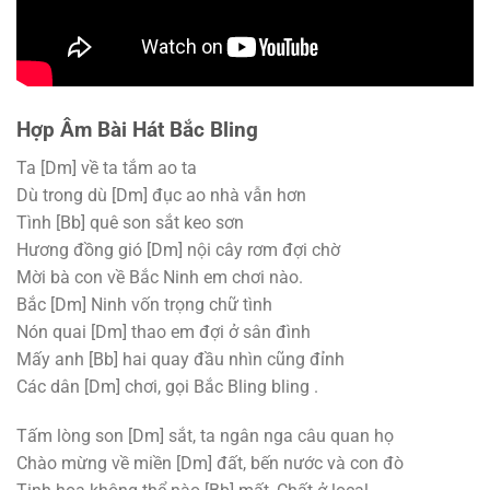
Hợp Âm Bài Hát Bắc Bling
Ta
[Dm]
về ta tắm ao ta
Dù trong dù
[Dm]
đục ao nhà vẫn hơn
Tình
[Bb]
quê son sắt keo sơn
Hương đồng gió
[Dm]
nội cây rơm đợi chờ
Mời bà con về Bắc Ninh em chơi nào.
Bắc
[Dm]
Ninh vốn trọng chữ tình
Nón quai
[Dm]
thao em đợi ở sân đình
Mấy anh
[Bb]
hai quay đầu nhìn cũng đỉnh
Các dân
[Dm]
chơi, gọi Bắc Bling bling .
Tấm lòng son
[Dm]
sắt, ta ngân nga câu quan họ
Chào mừng về miền
[Dm]
đất, bến nước và con đò