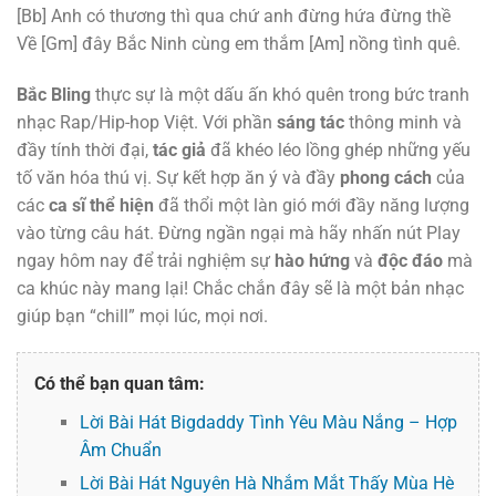
[Bb]
Anh có thương thì qua chứ anh đừng hứa đừng thề
Về
[Gm]
đây Bắc Ninh cùng em thắm
[Am]
nồng tình quê.
Bắc Bling
thực sự là một dấu ấn khó quên trong bức tranh
nhạc Rap/Hip-hop Việt. Với phần
sáng tác
thông minh và
đầy tính thời đại,
tác giả
đã khéo léo lồng ghép những yếu
tố văn hóa thú vị. Sự kết hợp ăn ý và đầy
phong cách
của
các
ca sĩ thể hiện
đã thổi một làn gió mới đầy năng lượng
vào từng câu hát. Đừng ngần ngại mà hãy nhấn nút Play
ngay hôm nay để trải nghiệm sự
hào hứng
và
độc đáo
mà
ca khúc này mang lại! Chắc chắn đây sẽ là một bản nhạc
giúp bạn “chill” mọi lúc, mọi nơi.
Có thể bạn quan tâm:
Lời Bài Hát Bigdaddy Tình Yêu Màu Nắng – Hợp
Âm Chuẩn
Lời Bài Hát Nguyên Hà Nhắm Mắt Thấy Mùa Hè