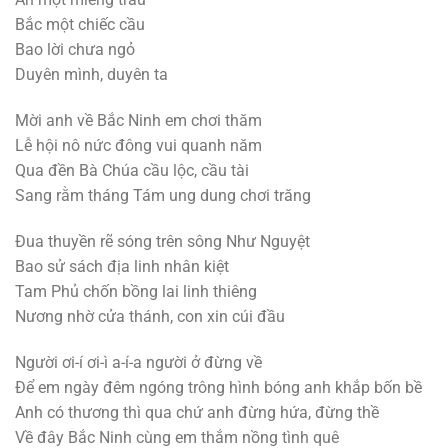
Bắc một chiếc cầu
Bao lời chưa ngỏ
Duyên mình, duyên ta
Mời anh về Bắc Ninh em chơi thăm
Lễ hội nô nức đông vui quanh năm
Qua đền Bà Chúa cầu lộc, cầu tài
Sang rằm tháng Tám ung dung chơi trăng
Đua thuyền rẽ sóng trên sông Như Nguyệt
Bao sử sách địa linh nhân kiệt
Tam Phủ chốn bồng lai linh thiêng
Nương nhờ cửa thánh, con xin cúi đầu
Người ơi-í ơi-ì a-í-a người ở đừng về
Để em ngày đêm ngóng trông hình bóng anh khắp bốn bề
Anh có thương thì qua chứ anh đừng hứa, đừng thề
Về đây Bắc Ninh cùng em thắm nồng tình quê