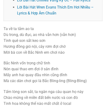
Lời Bài Hát Chillies Vùng Ký Ức – Full Rylics
Lời Bài Hát Wren Evans Thích Em Hơi Nhiều –
Lyrics & Hợp Âm Chuẩn
Ta về ta tắm ao ta
Dù trong, dù đục, ao nhà vẫn hơn (vẫn hơn)
Tình quê son sắt keo sơn
Hương đồng gió nội, cây rơm đợi chờ
Mời bà con về Bắc Ninh em chơi nào
Bắc Ninh vốn trọng chữ tình
Nón quai thao em đợi ở sân đình
Mấy anh hai quay đầu nhìn cũng đỉnh
Mà các dân chơi gọi là Bắc Bling-ling (Bling-Bling)
Tấm lòng son sắt, ta ngân nga câu quan họ này
Chào mừng về miền đất bến nước và con đò
Tinh hoa không thể nào mất chất ở local