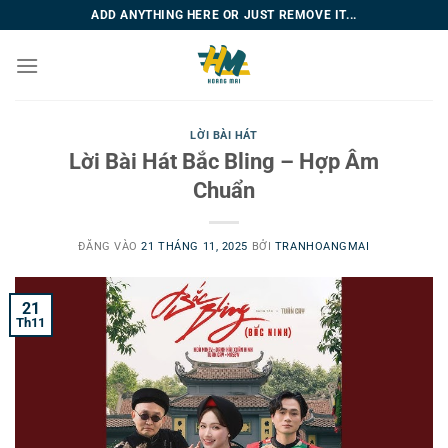
Bỏ
ADD ANYTHING HERE OR JUST REMOVE IT...
qua
nội
dung
LỜI BÀI HÁT
Lời Bài Hát Bắc Bling – Hợp Âm
Chuẩn
ĐĂNG VÀO
21 THÁNG 11, 2025
BỞI
TRANHOANGMAI
21
Th11