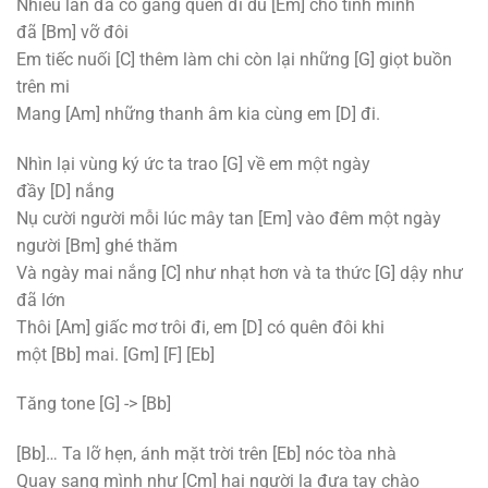
Nhiều lần đã cố gắng quên đi dù
[Em]
cho tình mình
đã
[Bm]
vỡ đôi
Em tiếc nuối
[C]
thêm làm chi còn lại những
[G]
giọt buồn
trên mi
Mang
[Am]
những thanh âm kia cùng em
[D]
đi.
Nhìn lại vùng ký ức ta trao
[G]
về em một ngày
đầy
[D]
nắng
Nụ cười người mỗi lúc mây tan
[Em]
vào đêm một ngày
người
[Bm]
ghé thăm
Và ngày mai nắng
[C]
như nhạt hơn và ta thức
[G]
dậy như
đã lớn
Thôi
[Am]
giấc mơ trôi đi, em
[D]
có quên đôi khi
một
[Bb]
mai.
[Gm]
[F]
[Eb]
Tăng tone
[G]
->
[Bb]
[Bb]
… Ta lỡ hẹn, ánh mặt trời trên
[Eb]
nóc tòa nhà
Quay sang mình như
[Cm]
hai người lạ đưa tay chào