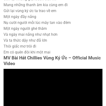
Mang những thanh âm kia cùng em đi
Gửi lại vùng ký ức ta trao về em
Một ngày đầy nắng
Nụ cười người mỗi lúc mây tan vào đêm
Một ngày người ghé thăm
Và ngày mai nắng như nhạt hơn
Và ta thức dậy như đã lớn
Thôi giấc mơ trôi đi
Em có quên đôi khi một mai
MV Bài Hát Chillies Vùng Ký Ức – Official Music
Video