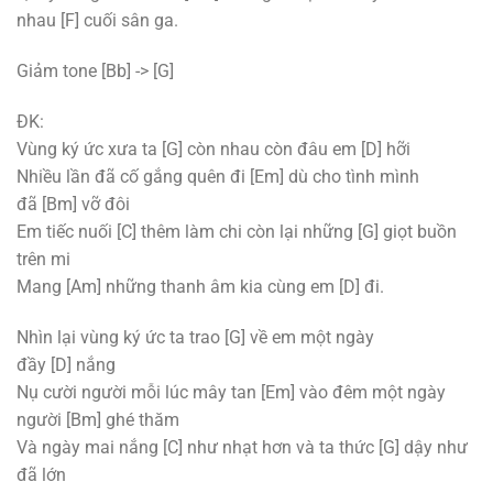
nhau
[F]
cuối sân ga.
Giảm tone
[Bb]
->
[G]
ĐK:
Vùng ký ức xưa ta
[G]
còn nhau còn đâu em
[D]
hỡi
Nhiều lần đã cố gắng quên đi
[Em]
dù cho tình mình
đã
[Bm]
vỡ đôi
Em tiếc nuối
[C]
thêm làm chi còn lại những
[G]
giọt buồn
trên mi
Mang
[Am]
những thanh âm kia cùng em
[D]
đi.
Nhìn lại vùng ký ức ta trao
[G]
về em một ngày
đầy
[D]
nắng
Nụ cười người mỗi lúc mây tan
[Em]
vào đêm một ngày
người
[Bm]
ghé thăm
Và ngày mai nắng
[C]
như nhạt hơn và ta thức
[G]
dậy như
đã lớn