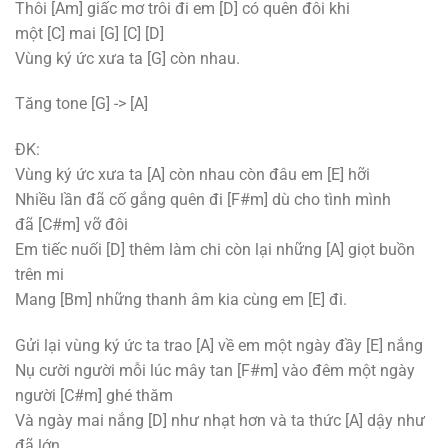
Thôi
[Am]
giấc mơ trôi đi em
[D]
có quên đôi khi
một
[C]
mai
[G]
[C]
[D]
Vùng ký ức xưa ta
[G]
còn nhau.
Tăng tone
[G]
->
[A]
ĐK:
Vùng ký ức xưa ta
[A]
còn nhau còn đâu em
[E]
hỡi
Nhiều lần đã cố gắng quên đi
[F#m]
dù cho tình mình
đã
[C#m]
vỡ đôi
Em tiếc nuối
[D]
thêm làm chi còn lại những
[A]
giọt buồn
trên mi
Mang
[Bm]
những thanh âm kia cùng em
[E]
đi.
Gửi lại vùng ký ức ta trao
[A]
về em một ngày đầy
[E]
nắng
Nụ cười người mỗi lúc mây tan
[F#m]
vào đêm một ngày
người
[C#m]
ghé thăm
Và ngày mai nắng
[D]
như nhạt hơn và ta thức
[A]
dậy như
đã lớn