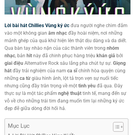
Lời bài hát Chillies Vùng ký ức
đưa người nghe chìm đắm
vào một không gian
âm nhạc
đầy hoài niệm, nơi những
mảnh ghép của quá khứ hiện lên thật dịu dàng và da diết.
Qua bàn tay nhào nặn của các thành viên trong
nhóm
nhạc
, bản
hit
này đã chinh phục hàng triệu
khán giả
bởi
giai điệu
Alternative Rock sâu lắng pha chút tự sự.
Giọng
hát
đầy trải nghiệm của nam
ca sĩ
chính hòa quyện cùng
những
ca từ
giàu hình ảnh, lột tả trọn vẹn sự nuối tiếc
nhưng cũng đầy trân trọng về một
tình yêu
đã qua. Đây
thực sự là một tác phẩm
nghệ thuật
tinh tế, mang đến sự
vỗ về cho những trái tim đang muốn tìm lại những ký ức
đẹp đẽ giữa dòng đời hối hả.
Mục Lục