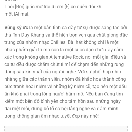
Thôi
[Bm]
giấc mơ trôi đi em
[E]
có quên đôi khi
một
[A]
mai.
Vùng ký ức
là một bản tình ca đầy tự sự được sáng tác bởi
thủ lĩnh Duy Khang và thể hiện trọn vẹn qua chất giọng đặc
trưng của nhóm nhạc Chillies. Bài hát không chỉ là một
nhạc phẩm giải trí mà còn là một cuộc dạo chơi đầy cảm
xúc trong không gian Alternative Rock, nơi mỗi giai điệu và
ca từ đều được chăm chút tỉ mỉ để chạm đến những rung
động sâu kín nhất của người nghe. Với sự phối hợp nhịp
nhàng giữa các thành viên, nhóm đã khắc họa thành công
bức tranh hoài niệm về những kỷ niệm cũ, tạo nên một dấu
ấn khó phai trong lòng người hâm mộ. Nếu bạn đang tìm
kiếm một bến đỗ bình yên cho tâm hồn sau những ngày
dài mệt mỏi, đừng bỏ lỡ cơ hội lắng nghe và đắm mình
trong không gian âm nhạc tuyệt đẹp này nhé!