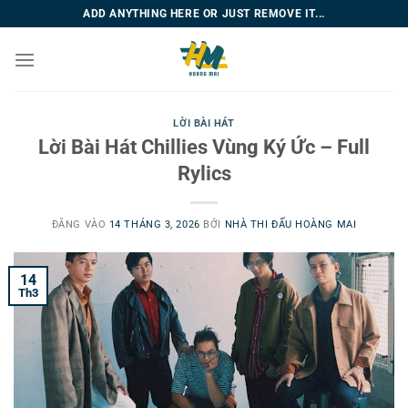
Bỏ
ADD ANYTHING HERE OR JUST REMOVE IT...
qua
nội
dung
LỜI BÀI HÁT
Lời Bài Hát Chillies Vùng Ký Ức – Full
Rylics
ĐĂNG VÀO
14 THÁNG 3, 2026
BỞI
NHÀ THI ĐẤU HOÀNG MAI
14
Th3