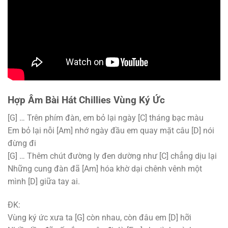
Hợp Âm Bài Hát Chillies Vùng Ký Ức
[G]
… Trên phím đàn, em bỏ lại ngày
[C]
tháng bạc màu
Em bỏ lại nỗi
[Am]
nhớ ngày đầu em quay mặt câu
[D]
nói
đừng đi
[G]
… Thêm chút đường ly đen dường như
[C]
chẳng dịu lại
Những cung đàn đã
[Am]
hóa khờ dại chênh vênh một
mình
[D]
giữa tay ai.
ĐK:
Vùng ký ức xưa ta
[G]
còn nhau, còn đâu em
[D]
hỡi