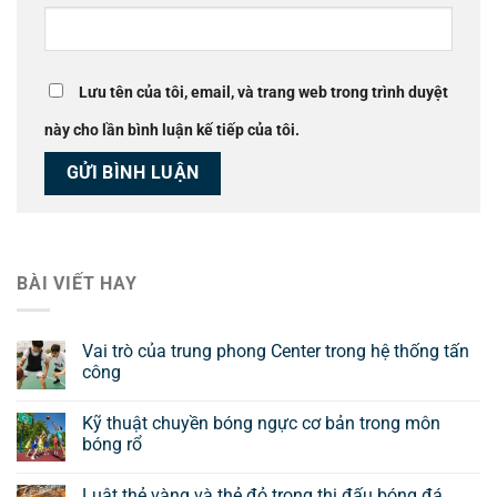
Lưu tên của tôi, email, và trang web trong trình duyệt
này cho lần bình luận kế tiếp của tôi.
BÀI VIẾT HAY
Vai trò của trung phong Center trong hệ thống tấn
công
Kỹ thuật chuyền bóng ngực cơ bản trong môn
bóng rổ
Luật thẻ vàng và thẻ đỏ trong thi đấu bóng đá