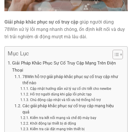
Giải pháp khắc phục sự cố truy cập
giúp người dùng
78Win xử lý lỗi mạng nhanh chóng, ổn định kết nối và duy
trì trải nghiệm di động mượt mà lâu dài.
Mục Lục
Giải Pháp Khắc Phục Sự Cố Truy Cập Mạng Trên Điện
Thoại
78Win hỗ trợ giải pháp khắc phục sự cố truy cập như
thế nào
Cập nhật hướng dẫn xử lý sự cố chi tiết cho newibe
Hỗ trợ người dùng khi gặp lỗi phức tạp
Chủ động cập nhật và tối ưu hệ thống hỗ trợ
Các giải pháp khắc phục sự cố truy cập mạng hiệu
quả
Kiểm tra kết nối mạng và chế độ máy bay
Khởi động lại thiết bị di động
Kiểm tra cài đặt mạng trên thiết bị