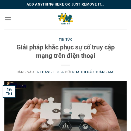
Bỏ
ADD ANYTHING HERE OR JUST REMOVE IT...
qua
nội
dung
TIN TỨC
Giải pháp khắc phục sự cố truy cập
mạng trên điện thoại
ĐĂNG VÀO
16 THÁNG 1, 2026
BỞI
NHÀ THI ĐẤU HOÀNG MAI
16
Th1