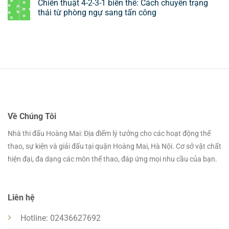
Chiến thuật 4-2-3-1 biến thể: Cách chuyển trạng
thái từ phòng ngự sang tấn công
Về Chúng Tôi
Nhà thi đấu Hoàng Mai: Địa điểm lý tưởng cho các hoạt động thể
thao, sự kiện và giải đấu tại quận Hoàng Mai, Hà Nội. Cơ sở vật chất
hiện đại, đa dạng các môn thể thao, đáp ứng mọi nhu cầu của bạn.
Liên hệ
Hotline: 02436627692