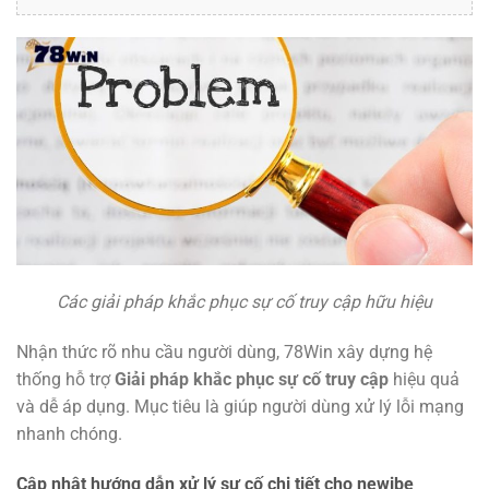
Các
giải pháp khắc phục sự cố truy cập
hữu hiệu
Nhận thức rõ nhu cầu người dùng, 78Win xây dựng hệ
thống hỗ trợ
Giải pháp khắc phục sự cố truy cập
hiệu quả
và dễ áp dụng. Mục tiêu là giúp người dùng xử lý lỗi mạng
nhanh chóng.
Cập nhật hướng dẫn xử lý sự cố chi tiết cho newibe