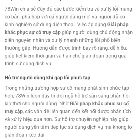
78Win chia sẻ đầy đủ các bước kiểm tra và xử lý lỗi mạng
cơ bản, phù hợp với cả người dùng mới và người đã có
kinh nghiệm sử dụng điện thoại. Việc áp dụng
Giải pháp
khắc phục sự cố truy cập
giúp người dùng chủ động nhận
diện nguyên nhân và xử lý nhanh những lỗi phổ biến
thường gặp. Hướng dẫn được trình bày rõ ràng, dễ hiểu,
giúp tiết kiệm thời gian và hạn chế gián đoạn trong quá
trình sử dụng dịch vụ.
Hỗ trợ người dùng khi gặp lỗi phức tạp
Trong những trường hợp sự cố mạng phát sinh phức tạp
hơn, 78Win luôn duy trì đội ngũ hỗ trợ sẵn sàng phản hồi
kịp thời cho người dùng. Nhờ
Giải pháp khắc phục sự cố
truy cập
, các vấn đề liên quan đến kết nối được phân tích
và xử lý hiệu quả hơn. Sự hỗ trợ chuyên nghiệp này giúp
người dùng yên tâm tiếp tục sử dụng dịch vụ mà không lo
gián đoạn kéo dài.