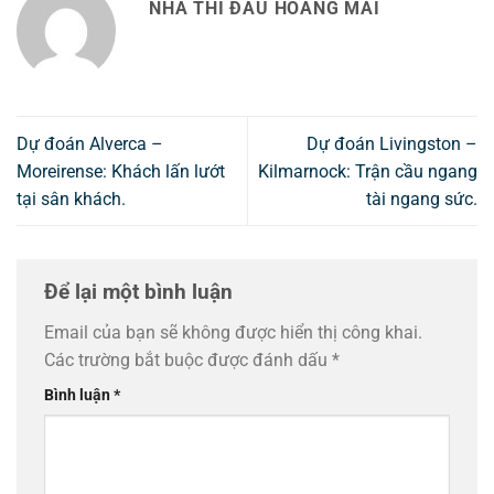
NHÀ THI ĐẤU HOÀNG MAI
Dự đoán Alverca –
Dự đoán Livingston –
Moreirense: Khách lấn lướt
Kilmarnock: Trận cầu ngang
tại sân khách.
tài ngang sức.
Để lại một bình luận
Email của bạn sẽ không được hiển thị công khai.
Các trường bắt buộc được đánh dấu
*
Bình luận
*