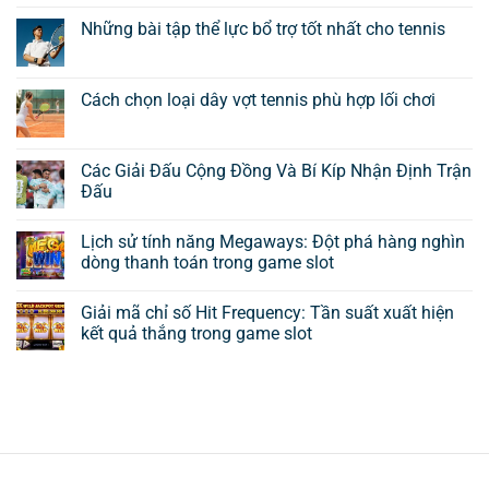
Những bài tập thể lực bổ trợ tốt nhất cho tennis
Cách chọn loại dây vợt tennis phù hợp lối chơi
Các Giải Đấu Cộng Đồng Và Bí Kíp Nhận Định Trận
Đấu
Lịch sử tính năng Megaways: Đột phá hàng nghìn
dòng thanh toán trong game slot
Giải mã chỉ số Hit Frequency: Tần suất xuất hiện
kết quả thắng trong game slot