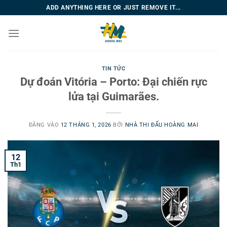
Bỏ
ADD ANYTHING HERE OR JUST REMOVE IT...
qua
nội
dung
TIN TỨC
Dự đoán Vitória – Porto: Đại chiến rực
lửa tại Guimarães.
ĐĂNG VÀO
12 THÁNG 1, 2026
BỞI
NHÀ THI ĐẤU HOÀNG MAI
12
Th1