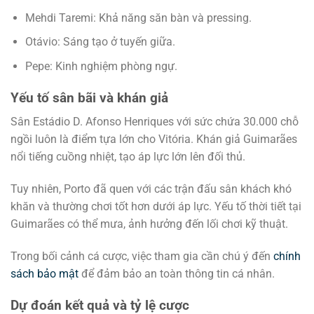
Mehdi Taremi: Khả năng săn bàn và pressing.
Otávio: Sáng tạo ở tuyến giữa.
Pepe: Kinh nghiệm phòng ngự.
Yếu tố sân bãi và khán giả
Sân Estádio D. Afonso Henriques với sức chứa 30.000 chỗ
ngồi luôn là điểm tựa lớn cho Vitória. Khán giả Guimarães
nổi tiếng cuồng nhiệt, tạo áp lực lớn lên đối thủ.
Tuy nhiên, Porto đã quen với các trận đấu sân khách khó
khăn và thường chơi tốt hơn dưới áp lực. Yếu tố thời tiết tại
Guimarães có thể mưa, ảnh hưởng đến lối chơi kỹ thuật.
Trong bối cảnh cá cược, việc tham gia cần chú ý đến
chính
sách bảo mật
để đảm bảo an toàn thông tin cá nhân.
Dự đoán kết quả và tỷ lệ cược