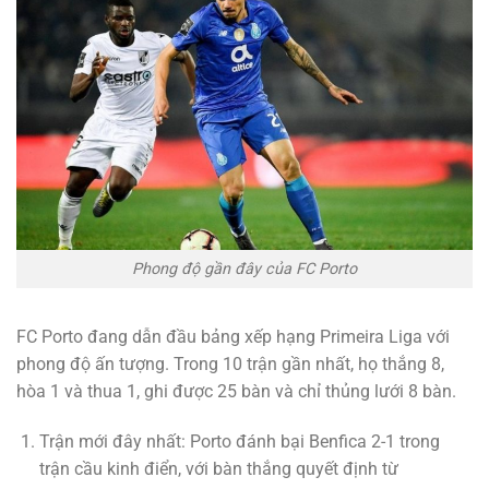
Phong độ gần đây của FC Porto
FC Porto đang dẫn đầu bảng xếp hạng Primeira Liga với
phong độ ấn tượng. Trong 10 trận gần nhất, họ thắng 8,
hòa 1 và thua 1, ghi được 25 bàn và chỉ thủng lưới 8 bàn.
Trận mới đây nhất: Porto đánh bại Benfica 2-1 trong
trận cầu kinh điển, với bàn thắng quyết định từ