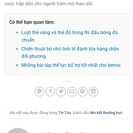
cược hấp dẫn cho người hâm mộ theo dõi.
Có thể bạn quan tâm:
Luật thẻ vàng và thẻ đỏ trong thi đấu bóng đá
chuẩn
Chiến thuật bỏ nhỏ tinh tế đánh lừa hàng chắn
đối phương
Những bài tập thể lực bổ trợ tốt nhất cho tennis
Bài viết này được đăng trong
Tin Tức
. Đánh dấu
liên kết thường trực
.