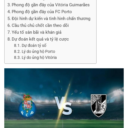
Phong độ gần đây của Vitória Guimarães
Phong độ gần đây của FC Porto
Đội hình dự kiến và tình hình chấn thương
Cầu thủ chủ chốt cần theo dõi
Yếu tố sân bãi và khán giả
Dự đoán kết quả và tỷ lệ cược
Dự đoán tỷ số
Lý do ủng hộ Porto
Lý do ủng hộ Vitória