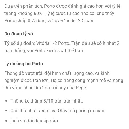
Dựa trên phân tích, Porto được đánh giá cao hơn với tỷ lệ
thắng khoảng 60%. Tỷ lệ cược từ các nhà cái cho thấy
Porto chấp 0.75 bàn, với over/under 2.5 bàn.
Dự đoán tỷ số
Tỷ số dự đoán: Vitória 1-2 Porto. Trận đấu sẽ có ít nhất 2
bàn thắng, với Porto kiểm soát thế trận.
Lý do ủng hộ Porto
Phong độ vượt trội, đội hình chất lượng cao, và kinh
nghiệm ở các trận lớn. Họ có hàng công mạnh mẽ và hàng
thủ vững chắc dưới sự chỉ huy của Pepe.
Thống kê thắng 8/10 trận gần nhất.
Cầu thủ như Taremi và Otávio ở phong độ cao.
Lịch sử đối đầu áp đảo.