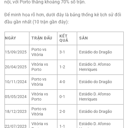
nội, với Porto thắng khoảng 70% số trận.
Để minh họa rõ hơn, dưới đây là bảng thống kê lịch sử đối
đầu gần nhất (10 trận gần đây):
KẾT
NGÀY
TRẬN ĐẤU
SÂN
QUẢ
Porto vs
15/09/2025
3-1
Estádio do Dragão
Vitória
Vitória vs
Estádio D. Afonso
20/04/2025
1-2
Porto
Henriques
Porto vs
10/11/2024
4-0
Estádio do Dragão
Vitória
Vitória vs
Estádio D. Afonso
05/05/2024
0-1
Porto
Henriques
Porto vs
18/12/2023
2-0
Estádio do Dragão
Vitória
Vitória vs
Estádio D. Afonso
22/07/2023
1-1