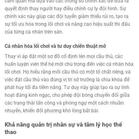
cảm quan mà dựa vào các thông số chính xác để đưa ra
quyết định thay người hay điều chỉnh cự ly đội hình. Sự
chính xác này giúp các đội tuyển giảm thiểu rủi ro, tạo ra
sự tối ưu hóa trong lối chơi và nâng cao hiệu suất thi đấu
của từng cá nhân trên sân.
Cá nhân hóa lối chơi và tư duy chiến thuật mở
Thay vì áp đặt một sơ đồ cố định lên mọi cầu thủ, các
huấn luyện viên thế hệ mới chú trọng đến việc cá nhân hóa
lối chơi. Họ hiểu rằng mỗi cầu thủ có một tố chất riêng, và
việc đặt cầu thủ vào đúng vị trí sở trường là chìa khóa để
phát huy tối đa tiềm năng. Tư duy này giúp tạo ra sự linh
hoạt đáng kinh ngạc, cho phép đội bóng chuyển đổi giữa
các trạng thái tấn công và phòng ngự một cách nhuần
nhuyễn, khiến đối phương khó lòng bắt bài.
Khả năng quản trị nhân sự và tâm lý học thể
thao