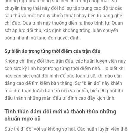
phòng ngự phản công sắc bén chỉ trong chớp mắt. Sự
chuyển trạng thái này đòi hỏi sự tập trung cao độ từ các
cầu thủ và một tư duy chiến thuật nhạy bén từ băng ghế
chỉ đạo. Quá trình này thường diễn ra theo trình tự: Quan
sát áp lực đối thủ, xác định khoảng trống, luân chuyển
bóng nhanh và tung đòn quyết định.
Sự biến ảo trong từng thời điểm của trận đấu
Không chỉ thay đổi theo trận đấu, các huấn luyện viên này
còn cực kỳ linh hoạt trong từng thời điểm nhỏ. Họ biết khi
nào cần siết chặt đội hình để bảo toàn tỉ số, khi nào cần
dâng cao để tìm kiếm bàn thắng. Sự “biến ảo” này khiến
mọi dự đoán trước trận trở nên vô nghĩa, biến 90 phút thi
đấu thành những màn đấu trí đỉnh cao đầy kịch tính.
Tinh thần dám đổi mới và thách thức những
chuẩn mực cũ
Sức trẻ đi đôi với sự không sợ hãi. Các huấn luyện viên thế