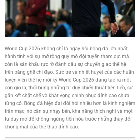
World Cup 2026 không chỉ là ngày hội bóng đá lớn nhất
hành tinh với sự mở rộng quy mô đội tuyển tham dự, mà
còn là sân khấu rực rỡ đánh dấu sự chuyển giao thế hệ
trên băng ghế chỉ đạo. Sức trẻ và nhiệt huyết của các huấn
luyện viên thế hệ mới kỳ World Cup 2026 đang tạo ra một
cơn gió lạ, thổi bùng những tư duy chiến thuật tiên tiến, sự
gắn kết chặt chẽ và khát vọng chinh phục đỉnh cao chưa
từng có. Bóng đá hiện đại đòi hỏi nhiều hơn là kinh nghiệm
trận mạc; nó cần sự nhạy bén, khả năng thích nghi và một
tư duy mở để không ngừng tiến hóa trước những thay đổi
chóng mặt của thể thao đỉnh cao.