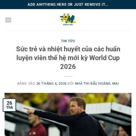
Bỏ
ADD ANYTHING HERE OR JUST REMOVE IT...
qua
nội
dung
TIN TỨC
Sức trẻ và nhiệt huyết của các huấn
luyện viên thế hệ mới kỳ World Cup
2026
ĐĂNG VÀO
26 THÁNG 6, 2026
BỞI
NHÀ THI ĐẤU HOÀNG MAI
26
Th6