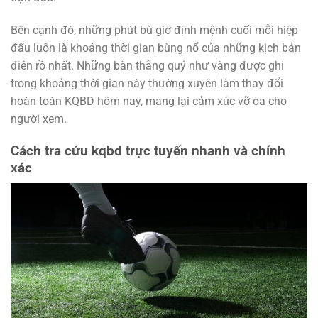
Bên cạnh đó, những phút bù giờ định mệnh cuối mỗi hiệp
đấu luôn là khoảng thời gian bùng nổ của những kịch bản
điên rồ nhất. Những bàn thắng quý như vàng được ghi
trong khoảng thời gian này thường xuyên làm thay đổi
hoàn toàn KQBD hôm nay, mang lại cảm xúc vỡ òa cho
người xem.
Cách tra cứu kqbd trực tuyến nhanh và chính
xác