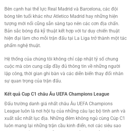
Bên cạnh hai thế lực Real Madrid và Barcelona, các đội
bóng tên tuổi khác như Atletico Madrid hay những hiện
tượng mới nổi cũng sẵn sàng tạo nên các cơn địa chấn.
Bản sắc bóng đá kỹ thuật kết hợp với tư duy chiến thuật
hiện đại làm cho mỗi trận đấu tại La Liga trở thành một tác
phẩm nghệ thuật.
Hệ thống của chúng tôi không chỉ cập nhật tỷ số chung
cuộc mà còn cung cấp đầy đủ thông tin về những người
lập công, thời gian ghi bàn và các diễn biến thay đổi nhân
sự quan trọng của trận đấu.
Kết quả Cup C1 châu Âu UEFA Champions League
Đấu trường danh giá nhất châu Âu UEFA Champions
League luôn là nơi hội tụ của những câu lạc bộ tinh anh và
xuất sắc nhất lục địa. Những đêm không ngủ cùng Cúp C1
luôn mang lại những trận cầu kinh điển, nơi các siêu sao