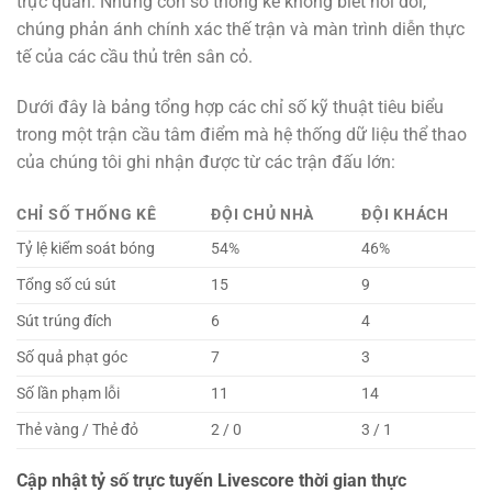
trực quan. Những con số thống kê không biết nói dối,
chúng phản ánh chính xác thế trận và màn trình diễn thực
tế của các cầu thủ trên sân cỏ.
Dưới đây là bảng tổng hợp các chỉ số kỹ thuật tiêu biểu
trong một trận cầu tâm điểm mà hệ thống dữ liệu thể thao
của chúng tôi ghi nhận được từ các trận đấu lớn:
CHỈ SỐ THỐNG KÊ
ĐỘI CHỦ NHÀ
ĐỘI KHÁCH
Tỷ lệ kiểm soát bóng
54%
46%
Tổng số cú sút
15
9
Sút trúng đích
6
4
Số quả phạt góc
7
3
Số lần phạm lỗi
11
14
Thẻ vàng / Thẻ đỏ
2 / 0
3 / 1
Cập nhật tỷ số trực tuyến Livescore thời gian thực