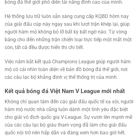
bóng đá thế giới phô diễn tài năng đỉnh cao của mình.
Hệ thống lưu trữ luôn sẵn sàng cung cấp KQBD hôm nay
của giải đấu cúp này ngay sau khi lượt trận khép lại, giúp
người hâm mộ không bỏ lỡ bất kỳ bất ngờ nào. Từ vòng
bảng cho đến những trận chiến loại trực tiếp một mất một
còn, tất cả đều được hiển thị chi tiết.
Việc nắm bắt kết quả Champions League giúp người hâm
mộ có cái nhìn toàn diện về bản đồ bóng đá thế giới, nơi
các câu lạc bộ khẳng định vị thế thống trị của mình.
Kết quả bóng đá Việt Nam V League mới nhất
Không chỉ quan tâm đến các giải đấu quốc tế xa xôi, người
hâm mộ nước nhà cũng luôn dành một tình yêu đặc biệt
cho giải vô địch quốc gia V-League. Sự vươn lên mạnh mẽ
của các câu lạc bộ giàu tham vọng đã làm cho giải đấu
quốc nội trở nên hấp dẫn và đáng xem hơn bao giờ hết.