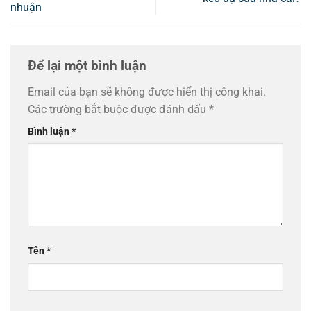
nhuận
Để lại một bình luận
Email của bạn sẽ không được hiển thị công khai.
Các trường bắt buộc được đánh dấu
*
Bình luận
*
Tên
*