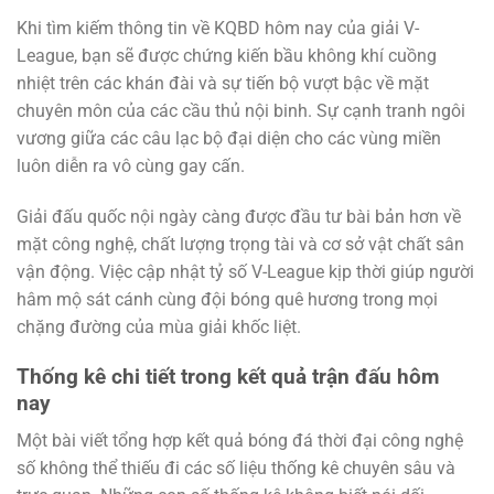
Khi tìm kiếm thông tin về KQBD hôm nay của giải V-
League, bạn sẽ được chứng kiến bầu không khí cuồng
nhiệt trên các khán đài và sự tiến bộ vượt bậc về mặt
chuyên môn của các cầu thủ nội binh. Sự cạnh tranh ngôi
vương giữa các câu lạc bộ đại diện cho các vùng miền
luôn diễn ra vô cùng gay cấn.
Giải đấu quốc nội ngày càng được đầu tư bài bản hơn về
mặt công nghệ, chất lượng trọng tài và cơ sở vật chất sân
vận động. Việc cập nhật tỷ số V-League kịp thời giúp người
hâm mộ sát cánh cùng đội bóng quê hương trong mọi
chặng đường của mùa giải khốc liệt.
Thống kê chi tiết trong kết quả trận đấu hôm
nay
Một bài viết tổng hợp kết quả bóng đá thời đại công nghệ
số không thể thiếu đi các số liệu thống kê chuyên sâu và