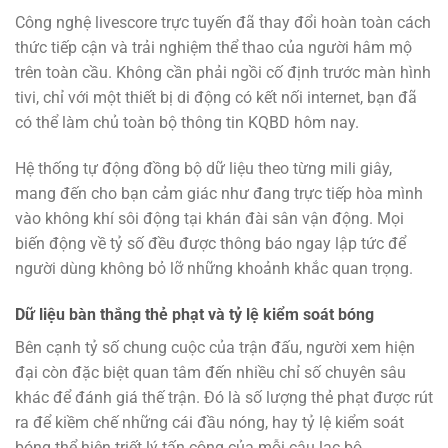
Công nghệ livescore trực tuyến đã thay đổi hoàn toàn cách
thức tiếp cận và trải nghiệm thể thao của người hâm mộ
trên toàn cầu. Không cần phải ngồi cố định trước màn hình
tivi, chỉ với một thiết bị di động có kết nối internet, bạn đã
có thể làm chủ toàn bộ thông tin KQBD hôm nay.
Hệ thống tự động đồng bộ dữ liệu theo từng mili giây,
mang đến cho bạn cảm giác như đang trực tiếp hòa mình
vào không khí sôi động tại khán đài sân vận động. Mọi
biến động về tỷ số đều được thông báo ngay lập tức để
người dùng không bỏ lỡ những khoảnh khắc quan trọng.
Dữ liệu bàn thắng thẻ phạt và tỷ lệ kiểm soát bóng
Bên cạnh tỷ số chung cuộc của trận đấu, người xem hiện
đại còn đặc biệt quan tâm đến nhiều chỉ số chuyên sâu
khác để đánh giá thế trận. Đó là số lượng thẻ phạt được rút
ra để kiềm chế những cái đầu nóng, hay tỷ lệ kiểm soát
bóng thể hiện triết lý tấn công của mỗi câu lạc bộ.