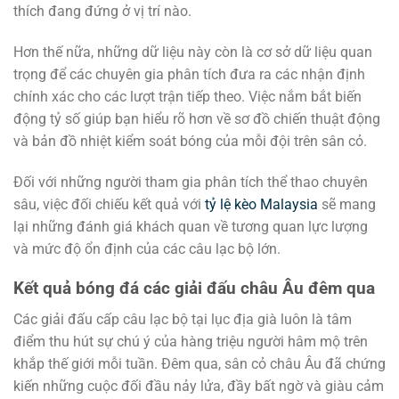
thích đang đứng ở vị trí nào.
Hơn thế nữa, những dữ liệu này còn là cơ sở dữ liệu quan
trọng để các chuyên gia phân tích đưa ra các nhận định
chính xác cho các lượt trận tiếp theo. Việc nắm bắt biến
động tỷ số giúp bạn hiểu rõ hơn về sơ đồ chiến thuật động
và bản đồ nhiệt kiểm soát bóng của mỗi đội trên sân cỏ.
Đối với những người tham gia phân tích thể thao chuyên
sâu, việc đối chiếu kết quả với
tỷ lệ kèo Malaysia
sẽ mang
lại những đánh giá khách quan về tương quan lực lượng
và mức độ ổn định của các câu lạc bộ lớn.
Kết quả bóng đá các giải đấu châu Âu đêm qua
Các giải đấu cấp câu lạc bộ tại lục địa già luôn là tâm
điểm thu hút sự chú ý của hàng triệu người hâm mộ trên
khắp thế giới mỗi tuần. Đêm qua, sân cỏ châu Âu đã chứng
kiến những cuộc đối đầu nảy lửa, đầy bất ngờ và giàu cảm