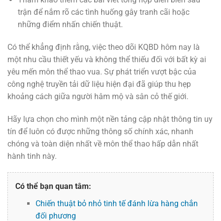
trận để nắm rõ các tình huống gây tranh cãi hoặc
những điểm nhấn chiến thuật.
Có thể khẳng định rằng, việc theo dõi KQBD hôm nay là
một nhu cầu thiết yếu và không thể thiếu đối với bất kỳ ai
yêu mến môn thể thao vua. Sự phát triển vượt bậc của
công nghệ truyền tải dữ liệu hiện đại đã giúp thu hẹp
khoảng cách giữa người hâm mộ và sân cỏ thế giới.
Hãy lựa chọn cho mình một nền tảng cập nhật thông tin uy
tín để luôn có được những thông số chính xác, nhanh
chóng và toàn diện nhất về môn thể thao hấp dẫn nhất
hành tinh này.
Có thể bạn quan tâm:
Chiến thuật bỏ nhỏ tinh tế đánh lừa hàng chắn
đối phương