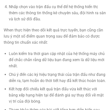
Nhấp chọn vào trận đấu cụ thể để hệ thống hiển thị
thêm các thông tin thống kê chuyên sâu, đội hình ra sân
và lịch sử đối đầu.
When thực hiện theo dõi kết quả trực tuyến, bạn cũng cần
lưu ý một số điểm quan trọng sau để đảm bảo có được
thông tin chuẩn xác nhất:
Luôn kiểm tra thời gian cập nhật của hệ thống máy chủ
để chắc chắn rằng dữ liệu bạn đang xem là dữ liệu mới
nhất.
Chú ý đến các ký hiệu trạng thái của trận đấu như đang
diễn ra, tạm hoãn do thời tiết hay đã kết thúc hoàn toàn.
Kết hợp đối chiếu kết quả trận đấu vừa kết thúc với
bảng xếp hạng hiện tại để đánh giá sự thay đổi về mặt
vị trí của đội bóng.
Tham khảo thêm các bài viết tổng hợp diễn biến sau