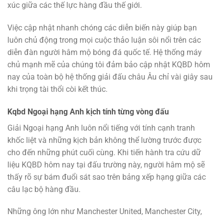
xúc giữa các thế lực hàng đầu thế giới.
Việc cập nhật nhanh chóng các diễn biến này giúp bạn
luôn chủ động trong mọi cuộc thảo luận sôi nổi trên các
diễn đàn người hâm mộ bóng đá quốc tế. Hệ thống máy
chủ mạnh mẽ của chúng tôi đảm bảo cập nhật KQBD hôm
nay của toàn bộ hệ thống giải đấu châu Âu chỉ vài giây sau
khi trọng tài thổi còi kết thúc.
Kqbd Ngoại hạng Anh kịch tính từng vòng đấu
Giải Ngoại hạng Anh luôn nổi tiếng với tính cạnh tranh
khốc liệt và những kịch bản không thể lường trước được
cho đến những phút cuối cùng. Khi tiến hành tra cứu dữ
liệu KQBD hôm nay tại đấu trường này, người hâm mộ sẽ
thấy rõ sự bám đuổi sát sao trên bảng xếp hạng giữa các
câu lạc bộ hàng đầu.
Những ông lớn như Manchester United, Manchester City,