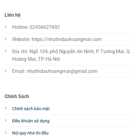
Liên hệ
Hotline: 02436627692
Website: https://nhathidauhoangmai.com
Địa chỉ: Ngõ 104, phố Nguyễn An Ninh, P. Tương Mai, Q.
Hoàng Mai, TP. Hà Nội
Email:
nhathidauhoangmai@gmail.com
Chính Sách
Chính sách bảo mật
Điều khoản sử dụng
Nội quy nhà thi đấu