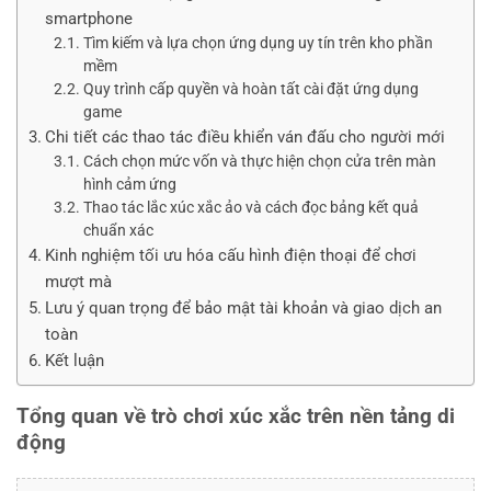
smartphone
Tìm kiếm và lựa chọn ứng dụng uy tín trên kho phần
mềm
Quy trình cấp quyền và hoàn tất cài đặt ứng dụng
game
Chi tiết các thao tác điều khiển ván đấu cho người mới
Cách chọn mức vốn và thực hiện chọn cửa trên màn
hình cảm ứng
Thao tác lắc xúc xắc ảo và cách đọc bảng kết quả
chuẩn xác
Kinh nghiệm tối ưu hóa cấu hình điện thoại để chơi
mượt mà
Lưu ý quan trọng để bảo mật tài khoản và giao dịch an
toàn
Kết luận
Tổng quan về trò chơi xúc xắc trên nền tảng di
động