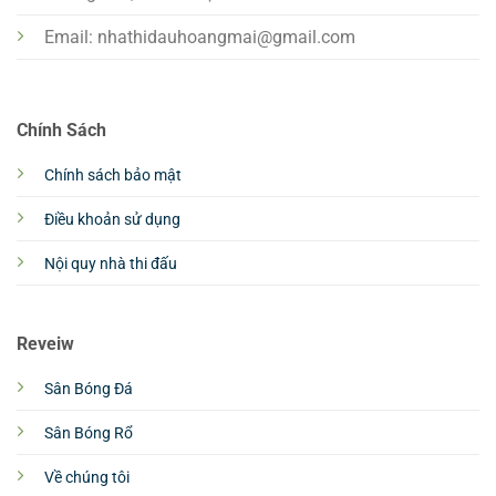
Email:
nhathidauhoangmai@gmail.com
Chính Sách
Chính sách bảo mật
Điều khoản sử dụng
Nội quy nhà thi đấu
Reveiw
Sân Bóng Đá
Sân Bóng Rổ
Về chúng tôi