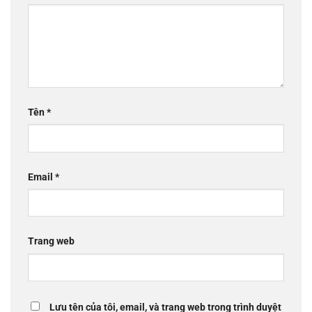
Tên
*
Email
*
Trang web
Lưu tên của tôi, email, và trang web trong trình duyệt