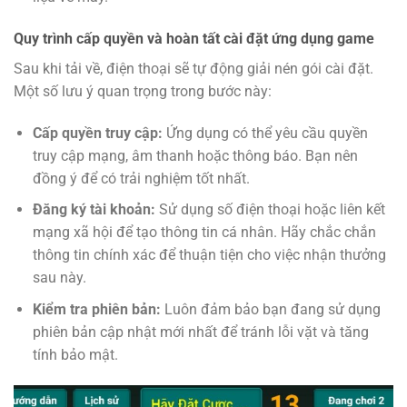
Quy trình cấp quyền và hoàn tất cài đặt ứng dụng game
Sau khi tải về, điện thoại sẽ tự động giải nén gói cài đặt.
Một số lưu ý quan trọng trong bước này:
Cấp quyền truy cập:
Ứng dụng có thể yêu cầu quyền
truy cập mạng, âm thanh hoặc thông báo. Bạn nên
đồng ý để có trải nghiệm tốt nhất.
Đăng ký tài khoản:
Sử dụng số điện thoại hoặc liên kết
mạng xã hội để tạo thông tin cá nhân. Hãy chắc chắn
thông tin chính xác để thuận tiện cho việc nhận thưởng
sau này.
Kiểm tra phiên bản:
Luôn đảm bảo bạn đang sử dụng
phiên bản cập nhật mới nhất để tránh lỗi vặt và tăng
tính bảo mật.