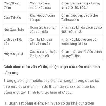
Chip/Đồng
Chọn số điểm
Chạm vào mệnh giá tương
điểm
muốn vào cửa
ứng (10, 50, 100…)
Khu vực dự đoán
Chạm trực tiếp vào ô chữ
Cửa Tài/Xỉu
kết quả
Tài hoặc Xỉu
Hoàn tất lựa chọn
Nhấn sau khi đã chọn đủ số
Nút Xác nhận
của ván đấu
điểm cần thiết
Lịch sử (Biểu
Xem lại kết quả
Nhấn vào biểu tượng cột
đồ)
các ván trước
hoặc bảng số liệu
Xóa lựa chọn hoặc
Chạm một lần để điều chỉnh
Hủy/Cược lại
lặp lại ván cũ
lại quyết định
Cách chọn mức vốn và thực hiện chọn cửa trên màn hình
cảm ứng
Trong giao diện mobile, các ô chức năng thường được bố
trí ở nửa dưới màn hình để thuận tiện cho việc thao tác
bằng một tay. Trình tự thực hiện như sau:
Quan sát bảng điểm:
Nhìn vào số dư khả dụng trên