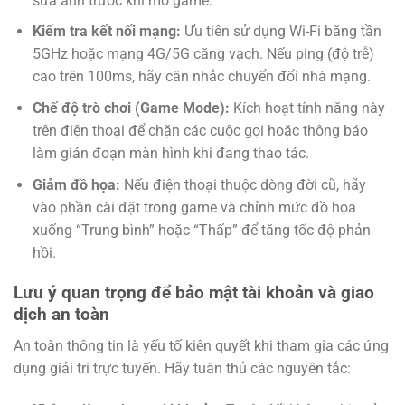
sửa ảnh trước khi mở game.
Kiểm tra kết nối mạng:
Ưu tiên sử dụng Wi-Fi băng tần
5GHz hoặc mạng 4G/5G căng vạch. Nếu ping (độ trễ)
cao trên 100ms, hãy cân nhắc chuyển đổi nhà mạng.
Chế độ trò chơi (Game Mode):
Kích hoạt tính năng này
trên điện thoại để chặn các cuộc gọi hoặc thông báo
làm gián đoạn màn hình khi đang thao tác.
Giảm đồ họa:
Nếu điện thoại thuộc dòng đời cũ, hãy
vào phần cài đặt trong game và chỉnh mức đồ họa
xuống “Trung bình” hoặc “Thấp” để tăng tốc độ phản
hồi.
Lưu ý quan trọng để bảo mật tài khoản và giao
dịch an toàn
An toàn thông tin là yếu tố kiên quyết khi tham gia các ứng
dụng giải trí trực tuyến. Hãy tuân thủ các nguyên tắc: