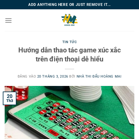
Bỏ
ADD ANYTHING HERE OR JUST REMOVE IT...
qua
nội
dung
TIN TỨC
Hướng dẫn thao tác game xúc xắc
trên điện thoại dễ hiểu
ĐĂNG VÀO
20 THÁNG 3, 2026
BỞI
NHÀ THI ĐẤU HOÀNG MAI
20
Th3