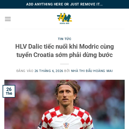
Bỏ
ADD ANYTHING HERE OR JUST REMOVE IT...
qua
nội
dung
TIN TỨC
HLV Dalic tiếc nuối khi Modric cùng
tuyển Croatia sớm phải dừng bước
ĐĂNG VÀO
26 THÁNG 6, 2026
BỞI
NHÀ THI ĐẤU HOÀNG MAI
26
Th6