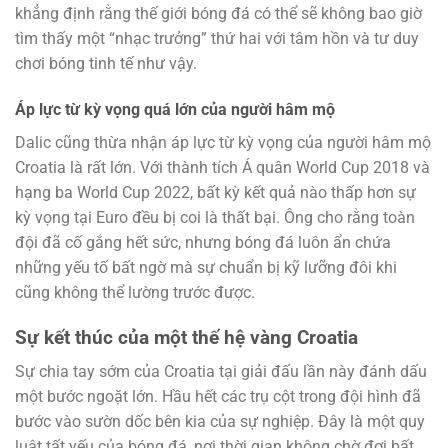
khẳng định rằng thế giới bóng đá có thể sẽ không bao giờ
tìm thấy một “nhạc trưởng” thứ hai với tâm hồn và tư duy
chơi bóng tinh tế như vậy.
Áp lực từ kỳ vọng quá lớn của người hâm mộ
Dalic cũng thừa nhận áp lực từ kỳ vọng của người hâm mộ
Croatia là rất lớn. Với thành tích Á quân World Cup 2018 và
hạng ba World Cup 2022, bất kỳ kết quả nào thấp hơn sự
kỳ vọng tại Euro đều bị coi là thất bại. Ông cho rằng toàn
đội đã cố gắng hết sức, nhưng bóng đá luôn ẩn chứa
những yếu tố bất ngờ mà sự chuẩn bị kỹ lưỡng đôi khi
cũng không thể lường trước được.
Sự kết thúc của một thế hệ vàng Croatia
Sự chia tay sớm của Croatia tại giải đấu lần này đánh dấu
một bước ngoặt lớn. Hầu hết các trụ cột trong đội hình đã
bước vào sườn dốc bên kia của sự nghiệp. Đây là một quy
luật tất yếu của bóng đá, nơi thời gian không chờ đợi bất