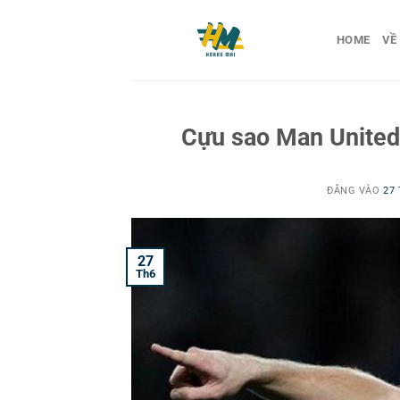
Bỏ
qua
HOME
VỀ
nội
dung
Cựu sao Man United 
ĐĂNG VÀO
27 
27
Th6