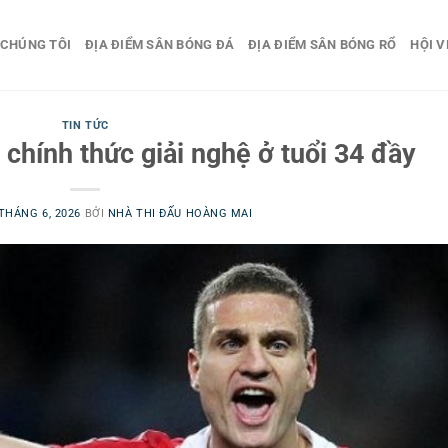
 CHÚNG TÔI
ĐỊA ĐIỂM SÂN BÓNG ĐÁ
ĐỊA ĐIỂM SÂN BÓNG RỔ
HỘI V
TIN TỨC
chính thức giải nghệ ở tuổi 34 đầy
THÁNG 6, 2026
BỞI
NHÀ THI ĐẤU HOÀNG MAI