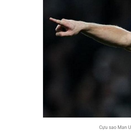
Cựu sao Man Un