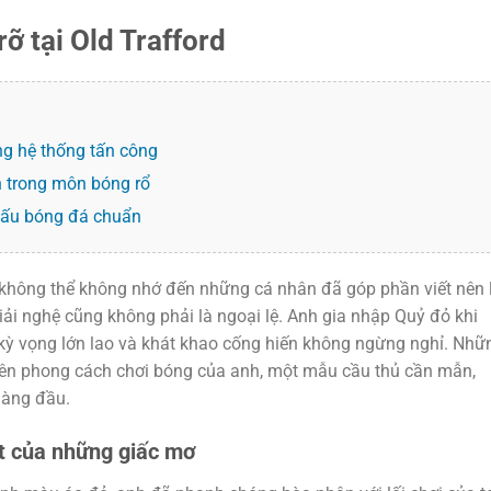
ỡ tại Old Trafford
ong hệ thống tấn công
 trong môn bóng rổ
 đấu bóng đá chuẩn
 không thể không nhớ đến những cá nhân đã góp phần viết nên 
iải nghệ cũng không phải là ngoại lệ. Anh gia nhập Quỷ đỏ khi
kỳ vọng lớn lao và khát khao cống hiến không ngừng nghỉ. Nhữ
 nên phong cách chơi bóng của anh, một mẫu cầu thủ cần mẫn,
 hàng đầu.
át của những giấc mơ