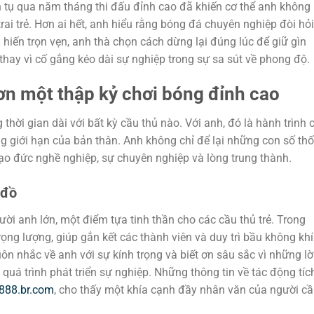
tụ qua năm tháng thi đấu đỉnh cao đã khiến cơ thể anh không
ai trẻ. Hơn ai hết, anh hiểu rằng bóng đá chuyên nghiệp đòi hỏ
hiến trọn vẹn, anh thà chọn cách dừng lại đúng lúc để giữ gìn
hay vì cố gắng kéo dài sự nghiệp trong sự sa sút về phong độ.
hơn một thập kỷ chơi bóng đỉnh cao
hời gian dài với bất kỳ cầu thủ nào. Với anh, đó là hành trình 
g giới hạn của bản thân. Anh không chỉ để lại những con số th
ạo đức nghề nghiệp, sự chuyên nghiệp và lòng trung thành.
 đồ
ời anh lớn, một điểm tựa tinh thần cho các cầu thủ trẻ. Trong
rọng lượng, giúp gắn kết các thành viên và duy trì bầu không khí
uôn nhắc về anh với sự kính trọng và biết ơn sâu sắc vì những lờ
quá trình phát triển sự nghiệp. Những thông tin về tác động tíc
888.br.com
, cho thấy một khía cạnh đầy nhân văn của người c