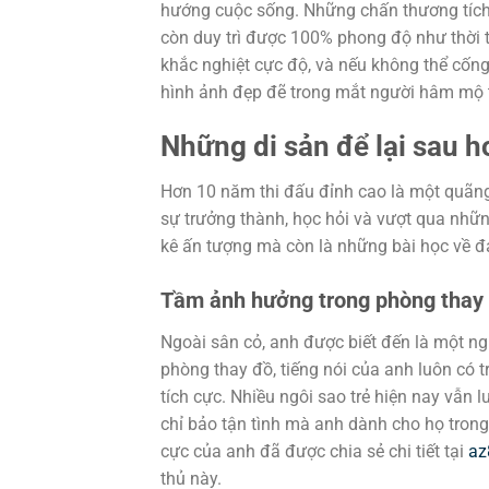
hướng cuộc sống. Những chấn thương tích 
còn duy trì được 100% phong độ như thời tr
khắc nghiệt cực độ, và nếu không thể cống 
hình ảnh đẹp đẽ trong mắt người hâm mộ t
Những di sản để lại sau 
Hơn 10 năm thi đấu đỉnh cao là một quãng t
sự trưởng thành, học hỏi và vượt qua nhữn
kê ấn tượng mà còn là những bài học về đ
Tầm ảnh hưởng trong phòng thay
Ngoài sân cỏ, anh được biết đến là một ngư
phòng thay đồ, tiếng nói của anh luôn có t
tích cực. Nhiều ngôi sao trẻ hiện nay vẫn l
chỉ bảo tận tình mà anh dành cho họ trong 
cực của anh đã được chia sẻ chi tiết tại
az
thủ này.