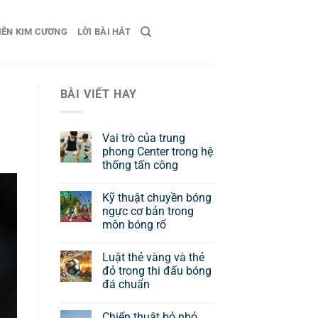
IÊN KIM CƯƠNG
LỜI BÀI HÁT
BÀI VIẾT HAY
Vai trò của trung
phong Center trong hệ
thống tấn công
Kỹ thuật chuyền bóng
ngực cơ bản trong
môn bóng rổ
Luật thẻ vàng và thẻ
đỏ trong thi đấu bóng
đá chuẩn
Chiến thuật bỏ nhỏ