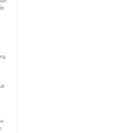
oàn
bền
ông
i
hát
ao
h