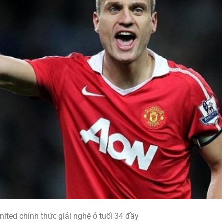
ited chính thức giải nghệ ở tuổi 34 đầy