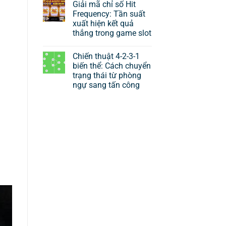
Giải mã chỉ số Hit
Frequency: Tần suất
xuất hiện kết quả
thắng trong game slot
Chiến thuật 4-2-3-1
biến thể: Cách chuyển
trạng thái từ phòng
ngự sang tấn công