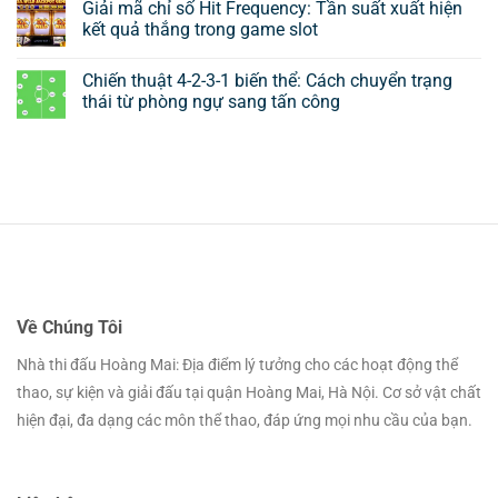
Giải mã chỉ số Hit Frequency: Tần suất xuất hiện
kết quả thắng trong game slot
Chiến thuật 4-2-3-1 biến thể: Cách chuyển trạng
thái từ phòng ngự sang tấn công
Về Chúng Tôi
Nhà thi đấu Hoàng Mai: Địa điểm lý tưởng cho các hoạt động thể
thao, sự kiện và giải đấu tại quận Hoàng Mai, Hà Nội. Cơ sở vật chất
hiện đại, đa dạng các môn thể thao, đáp ứng mọi nhu cầu của bạn.