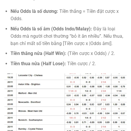
Nếu Odds là số dương:
Tiền thắng = Tiền đặt cược x
Odds.
Nếu Odds là số âm (Odds Indo/Malay):
Đây là loại
Odds mà người chơi thường “bỏ ít ăn nhiều”. Nếu thua,
bạn chỉ mất số tiền bằng [Tiền cược x |Odds âm|].
Tiền thắng nửa (Half Win):
(Tiền cược x Odds) / 2.
Tiền thua nửa (Half Lose):
Tiền cược / 2.