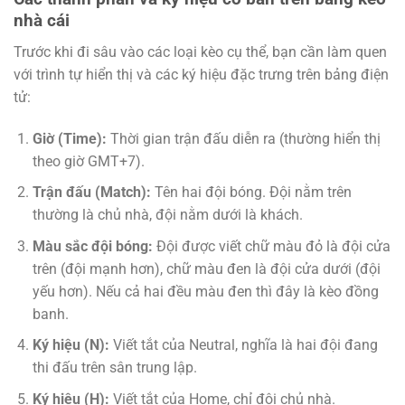
nhà cái
Trước khi đi sâu vào các loại kèo cụ thể, bạn cần làm quen
với trình tự hiển thị và các ký hiệu đặc trưng trên bảng điện
tử:
Giờ (Time):
Thời gian trận đấu diễn ra (thường hiển thị
theo giờ GMT+7).
Trận đấu (Match):
Tên hai đội bóng. Đội nằm trên
thường là chủ nhà, đội nằm dưới là khách.
Màu sắc đội bóng:
Đội được viết chữ màu đỏ là đội cửa
trên (đội mạnh hơn), chữ màu đen là đội cửa dưới (đội
yếu hơn). Nếu cả hai đều màu đen thì đây là kèo đồng
banh.
Ký hiệu (N):
Viết tắt của Neutral, nghĩa là hai đội đang
thi đấu trên sân trung lập.
Ký hiệu (H):
Viết tắt của Home, chỉ đội chủ nhà.