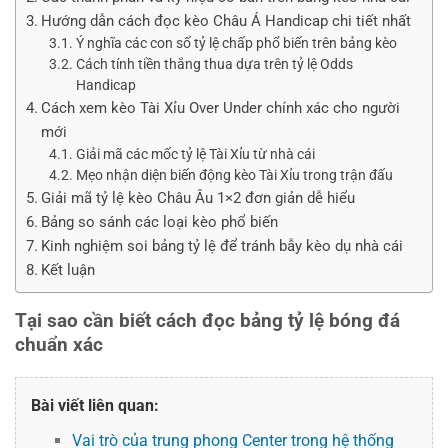
Hướng dẫn cách đọc kèo Châu Á Handicap chi tiết nhất
Ý nghĩa các con số tỷ lệ chấp phổ biến trên bảng kèo
Cách tính tiền thắng thua dựa trên tỷ lệ Odds
Handicap
Cách xem kèo Tài Xỉu Over Under chính xác cho người
mới
Giải mã các mốc tỷ lệ Tài Xỉu từ nhà cái
Mẹo nhận diện biến động kèo Tài Xỉu trong trận đấu
Giải mã tỷ lệ kèo Châu Âu 1×2 đơn giản dễ hiểu
Bảng so sánh các loại kèo phổ biến
Kinh nghiệm soi bảng tỷ lệ để tránh bẫy kèo dụ nhà cái
Kết luận
Tại sao cần biết cách đọc bảng tỷ lệ bóng đá
chuẩn xác
Bài viết liên quan:
Vai trò của trung phong Center trong hệ thống