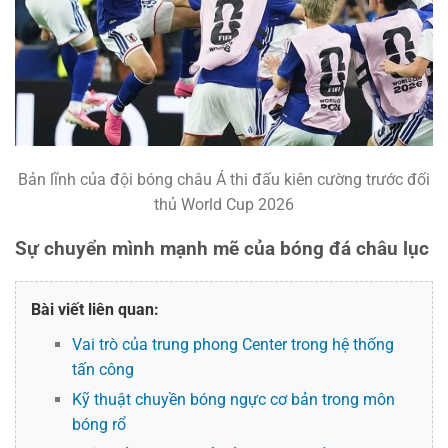
Bản lĩnh của đội bóng châu Á thi đấu kiên cường trước đối
thủ World Cup 2026
Sự chuyển mình mạnh mẽ của bóng đá châu lục
Bài viết liên quan:
Vai trò của trung phong Center trong hệ thống
tấn công
Kỹ thuật chuyền bóng ngực cơ bản trong môn
bóng rổ