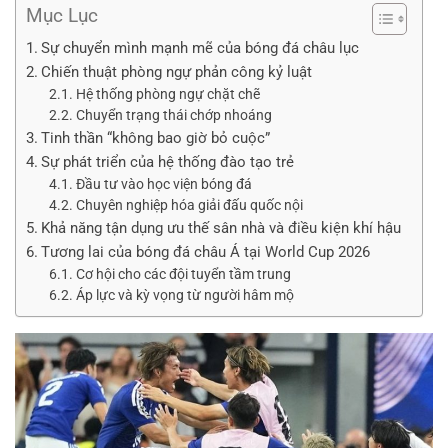
Mục Lục
Sự chuyển mình mạnh mẽ của bóng đá châu lục
Chiến thuật phòng ngự phản công kỷ luật
Hệ thống phòng ngự chặt chẽ
Chuyển trạng thái chớp nhoáng
Tinh thần “không bao giờ bỏ cuộc”
Sự phát triển của hệ thống đào tạo trẻ
Đầu tư vào học viện bóng đá
Chuyên nghiệp hóa giải đấu quốc nội
Khả năng tận dụng ưu thế sân nhà và điều kiện khí hậu
Tương lai của bóng đá châu Á tại World Cup 2026
Cơ hội cho các đội tuyển tầm trung
Áp lực và kỳ vọng từ người hâm mộ