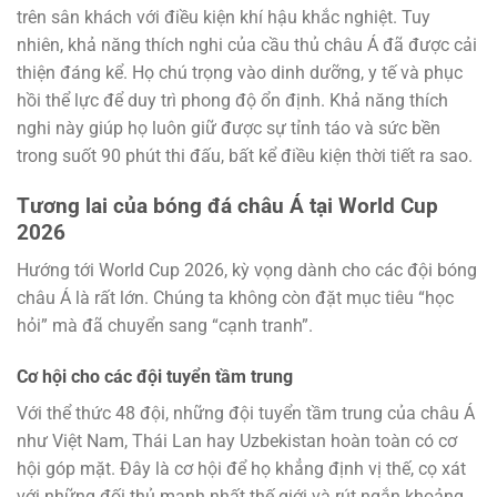
trên sân khách với điều kiện khí hậu khắc nghiệt. Tuy
nhiên, khả năng thích nghi của cầu thủ châu Á đã được cải
thiện đáng kể. Họ chú trọng vào dinh dưỡng, y tế và phục
hồi thể lực để duy trì phong độ ổn định. Khả năng thích
nghi này giúp họ luôn giữ được sự tỉnh táo và sức bền
trong suốt 90 phút thi đấu, bất kể điều kiện thời tiết ra sao.
Tương lai của bóng đá châu Á tại World Cup
2026
Hướng tới World Cup 2026, kỳ vọng dành cho các đội bóng
châu Á là rất lớn. Chúng ta không còn đặt mục tiêu “học
hỏi” mà đã chuyển sang “cạnh tranh”.
Cơ hội cho các đội tuyển tầm trung
Với thể thức 48 đội, những đội tuyển tầm trung của châu Á
như Việt Nam, Thái Lan hay Uzbekistan hoàn toàn có cơ
hội góp mặt. Đây là cơ hội để họ khẳng định vị thế, cọ xát
với những đối thủ mạnh nhất thế giới và rút ngắn khoảng