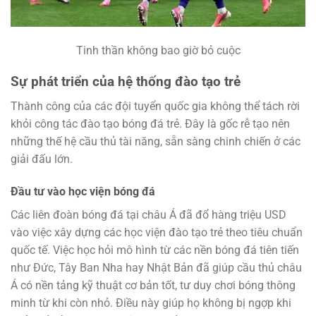
Tinh thần không bao giờ bỏ cuộc
Sự phát triển của hệ thống đào tạo trẻ
Thành công của các đội tuyển quốc gia không thể tách rời
khỏi công tác đào tạo bóng đá trẻ. Đây là gốc rễ tạo nên
những thế hệ cầu thủ tài năng, sẵn sàng chinh chiến ở các
giải đấu lớn.
Đầu tư vào học viện bóng đá
Các liên đoàn bóng đá tại châu Á đã đổ hàng triệu USD
vào việc xây dựng các học viện đào tạo trẻ theo tiêu chuẩn
quốc tế. Việc học hỏi mô hình từ các nền bóng đá tiên tiến
như Đức, Tây Ban Nha hay Nhật Bản đã giúp cầu thủ châu
Á có nền tảng kỹ thuật cơ bản tốt, tư duy chơi bóng thông
minh từ khi còn nhỏ. Điều này giúp họ không bị ngợp khi