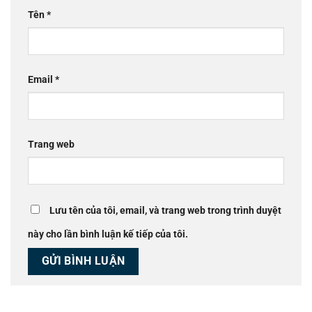
Tên
*
Email
*
Trang web
Lưu tên của tôi, email, và trang web trong trình duyệt
này cho lần bình luận kế tiếp của tôi.