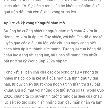
cách trình độ. Sự kiên cường của họ không chỉ nằm ở kết
quả trận đấu mà còn ở khát vọng vươn lên.
Áp lực và kỳ vọng từ người hâm mộ
Sự ủng hộ cuồng nhiệt từ người hâm mộ châu Á vừa là
động lực, vừa là áp lực. Tuy nhiên, với bản lĩnh đã được tôi
luyện qua các giải đấu lớn, các cầu thủ ngày càng biết
cách biến áp lực thành sức mạnh. Tương lai của bóng đá
châu lục đang rất sáng lạn, hứa hẹn sẽ mang đến nhiều
bất ngờ tại kỳ World Cup 2026 sắp tới.
Tổng kết lại, bản lĩnh của các đội bóng châu Á không tự
nhiên mà có; đó là kết quả của một quá trình đầu tư dài
hạn, tư duy chiến thuật khoa học và tinh thần thi đấu bất
khuất. Dù đối mặt với những đối thủ sừng sỏ tại World Cup
2026, chúng ta có quyền tin tưởng rằng đại diện của châu
lục sẽ tiếp tục cống hiến những trận cầu mãn nhãn và làm