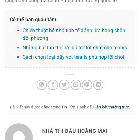
rạng danh bóng đá châu Á trên đấu trường quốc tế.
Có thể bạn quan tâm:
Chiến thuật bỏ nhỏ tinh tế đánh lừa hàng chắn
đối phương
Những bài tập thể lực bổ trợ tốt nhất cho tennis
Cách chọn loại dây vợt tennis phù hợp lối chơi
Bài viết này được đăng trong
Tin Tức
. Đánh dấu
liên kết thường trực
.
NHÀ THI ĐẤU HOÀNG MAI