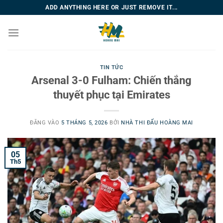
Bỏ
ADD ANYTHING HERE OR JUST REMOVE IT...
qua
nội
dung
TIN TỨC
Arsenal 3-0 Fulham: Chiến thắng
thuyết phục tại Emirates
ĐĂNG VÀO
5 THÁNG 5, 2026
BỞI
NHÀ THI ĐẤU HOÀNG MAI
05
Th5