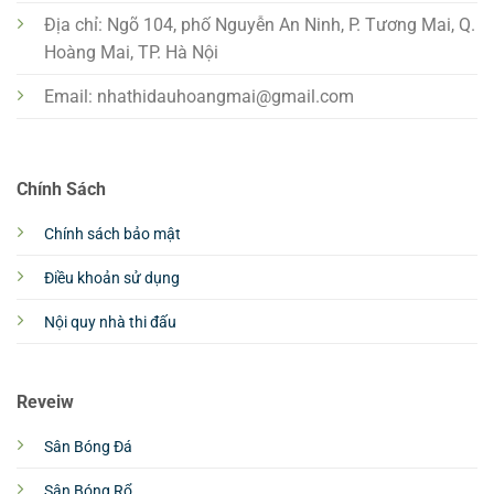
Địa chỉ: Ngõ 104, phố Nguyễn An Ninh, P. Tương Mai, Q.
Hoàng Mai, TP. Hà Nội
Email:
nhathidauhoangmai@gmail.com
Chính Sách
Chính sách bảo mật
Điều khoản sử dụng
Nội quy nhà thi đấu
Reveiw
Sân Bóng Đá
Sân Bóng Rổ