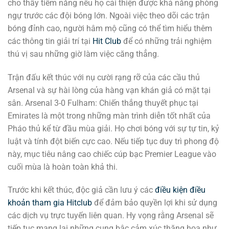
cho thấy tiềm năng nếu họ cải thiện được khả năng phòng
ngự trước các đội bóng lớn. Ngoài việc theo dõi các trận
bóng đỉnh cao, người hâm mộ cũng có thể tìm hiểu thêm
các thông tin giải trí tại
Hit Club
để có những trải nghiệm
thú vị sau những giờ làm việc căng thẳng.
Trận đấu kết thúc với nụ cười rạng rỡ của các cầu thủ
Arsenal và sự hài lòng của hàng vạn khán giả có mặt tại
sân. Arsenal 3-0 Fulham: Chiến thắng thuyết phục tại
Emirates là một trong những màn trình diễn tốt nhất của
Pháo thủ kể từ đầu mùa giải. Họ chơi bóng với sự tự tin, kỷ
luật và tính đột biến cực cao. Nếu tiếp tục duy trì phong độ
này, mục tiêu nâng cao chiếc cúp bạc Premier League vào
cuối mùa là hoàn toàn khả thi.
Trước khi kết thúc, độc giả cần lưu ý các
điều kiện điều
khoản tham gia Hitclub
để đảm bảo quyền lợi khi sử dụng
các dịch vụ trực tuyến liên quan. Hy vọng rằng Arsenal sẽ
tiếp tục mang lại những cung bậc cảm xúc thăng hoa như