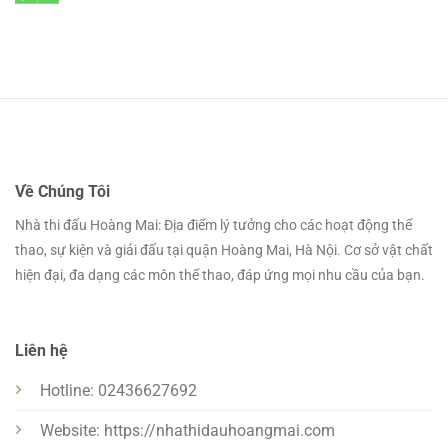
Về Chúng Tôi
Nhà thi đấu Hoàng Mai: Địa điểm lý tưởng cho các hoạt động thể
thao, sự kiện và giải đấu tại quận Hoàng Mai, Hà Nội. Cơ sở vật chất
hiện đại, đa dạng các môn thể thao, đáp ứng mọi nhu cầu của bạn.
Liên hệ
Hotline: 02436627692
Website: https://nhathidauhoangmai.com