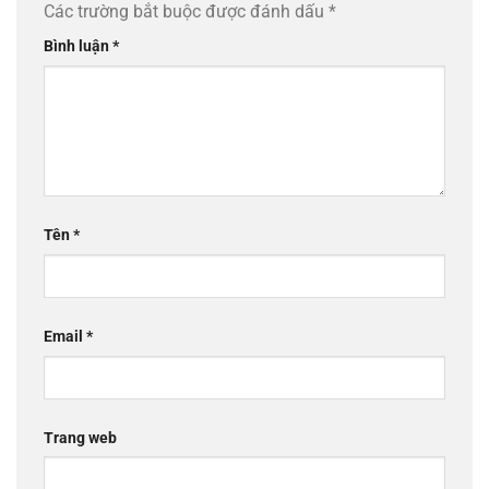
Các trường bắt buộc được đánh dấu
*
Bình luận
*
Tên
*
Email
*
Trang web