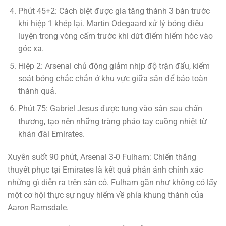
Phút 45+2: Cách biệt được gia tăng thành 3 bàn trước
khi hiệp 1 khép lại. Martin Odegaard xử lý bóng điêu
luyện trong vòng cấm trước khi dứt điểm hiểm hóc vào
góc xa.
Hiệp 2: Arsenal chủ động giảm nhịp độ trận đấu, kiểm
soát bóng chắc chắn ở khu vực giữa sân để bảo toàn
thành quả.
Phút 75: Gabriel Jesus được tung vào sân sau chấn
thương, tạo nên những tràng pháo tay cuồng nhiệt từ
khán đài Emirates.
Xuyên suốt 90 phút, Arsenal 3-0 Fulham: Chiến thắng
thuyết phục tại Emirates là kết quả phản ánh chính xác
những gì diễn ra trên sân cỏ. Fulham gần như không có lấy
một cơ hội thực sự nguy hiểm về phía khung thành của
Aaron Ramsdale.