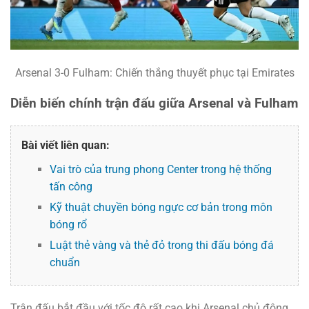
Arsenal 3-0 Fulham: Chiến thắng thuyết phục tại Emirates
Diễn biến chính trận đấu giữa Arsenal và Fulham
Bài viết liên quan:
Vai trò của trung phong Center trong hệ thống
tấn công
Kỹ thuật chuyền bóng ngực cơ bản trong môn
bóng rổ
Luật thẻ vàng và thẻ đỏ trong thi đấu bóng đá
chuẩn
Trận đấu bắt đầu với tốc độ rất cao khi Arsenal chủ động