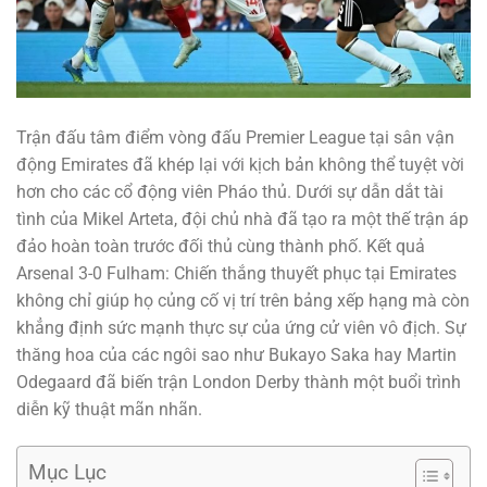
Trận đấu tâm điểm vòng đấu Premier League tại sân vận
động Emirates đã khép lại với kịch bản không thể tuyệt vời
hơn cho các cổ động viên Pháo thủ. Dưới sự dẫn dắt tài
tình của Mikel Arteta, đội chủ nhà đã tạo ra một thế trận áp
đảo hoàn toàn trước đối thủ cùng thành phố. Kết quả
Arsenal 3-0 Fulham: Chiến thắng thuyết phục tại Emirates
không chỉ giúp họ củng cố vị trí trên bảng xếp hạng mà còn
khẳng định sức mạnh thực sự của ứng cử viên vô địch. Sự
thăng hoa của các ngôi sao như Bukayo Saka hay Martin
Odegaard đã biến trận London Derby thành một buổi trình
diễn kỹ thuật mãn nhãn.
Mục Lục