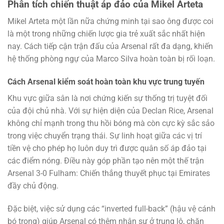
Phân tích chiến thuật áp đảo của Mikel Arteta
Mikel Arteta một lần nữa chứng minh tại sao ông được coi
là một trong những chiến lược gia trẻ xuất sắc nhất hiện
nay. Cách tiếp cận trận đấu của Arsenal rất đa dạng, khiến
hệ thống phòng ngự của Marco Silva hoàn toàn bị rối loạn.
Cách Arsenal kiểm soát hoàn toàn khu vực trung tuyến
Khu vực giữa sân là nơi chứng kiến sự thống trị tuyệt đối
của đội chủ nhà. Với sự hiện diện của Declan Rice, Arsenal
không chỉ mạnh trong thu hồi bóng mà còn cực kỳ sắc sảo
trong việc chuyển trạng thái. Sự linh hoạt giữa các vị trí
tiền vệ cho phép họ luôn duy trì được quân số áp đảo tại
các điểm nóng. Điều này góp phần tạo nên một thế trận
Arsenal 3-0 Fulham: Chiến thắng thuyết phục tại Emirates
đầy chủ động.
Đặc biệt, việc sử dụng các “inverted full-back” (hậu vệ cánh
bó trong) giúp Arsenal có thêm nhân sự ở trung lộ, chặn