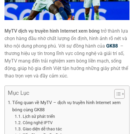
MyTV dịch vụ truyền hình Internet xem bóng
trở thành lựa
chọn hàng đầu nhờ chất lượng ổn định, hình ảnh rõ nét và
kho nội dung phong phú. Với sự đồng hành của
GK88
–
thương hiệu uy tín trong lĩnh vực công nghệ và giải trí số,
MyTV mang đến trải nghiệm xem bóng liền mạch, sống
động, giúp hộ gia đình Việt tận hưởng những giây phút thể
thao trọn vẹn và đầy cảm xúc.
Mục Lục
Tổng quan về MyTV – dịch vụ truyền hình Internet xem
bóng cùng GK88
Lịch sử phát triển
Công nghệ IPTV
Giao diện dễ thao tác