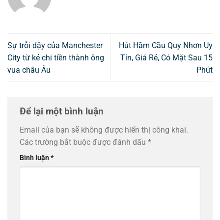
Sự trỗi dậy của Manchester
Hút Hầm Cầu Quy Nhơn Uy
City từ kẻ chi tiền thành ông
Tín, Giá Rẻ, Có Mặt Sau 15
vua châu Âu
Phút
Để lại một bình luận
Email của bạn sẽ không được hiển thị công khai.
Các trường bắt buộc được đánh dấu
*
Bình luận
*