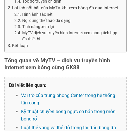
Tốc độ truyền ổn định
Lợi ích nổi bật của MyTV khi xem bóng đá qua Internet
Hình ảnh sắc nét
Nội dung thể thao đa dạng
Tính năng xem lại
MyTV dịch vụ truyền hình Internet xem bóng tích hợp
đa thiết bị
Kết luận
Tổng quan về MyTV – dịch vụ truyền hình
Internet xem bóng cùng GK88
Bài viết liên quan:
Vai trò của trung phong Center trong hệ thống
tấn công
Kỹ thuật chuyền bóng ngực cơ bản trong môn
bóng rổ
Luật thẻ vàng và thẻ đỏ trong thi đấu bóng đá