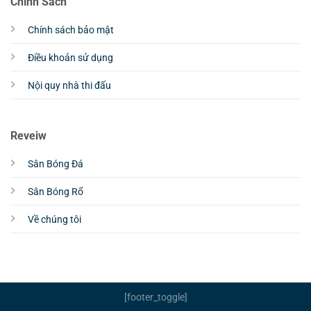
Chính Sách
Chính sách bảo mật
Điều khoản sử dụng
Nội quy nhà thi đấu
Reveiw
Sân Bóng Đá
Sân Bóng Rổ
Về chúng tôi
[footer_toggle]