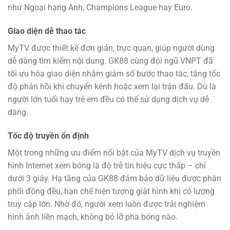
như Ngoại hạng Anh, Champions League hay Euro.
Giao diện dễ thao tác
MyTV được thiết kế đơn giản, trực quan, giúp người dùng
dễ dàng tìm kiếm nội dung. GK88 cùng đội ngũ VNPT đã
tối ưu hóa giao diện nhằm giảm số bước thao tác, tăng tốc
độ phản hồi khi chuyển kênh hoặc xem lại trận đấu. Dù là
người lớn tuổi hay trẻ em đều có thể sử dụng dịch vụ dễ
dàng.
Tốc độ truyền ổn định
Một trong những ưu điểm nổi bật của MyTV dịch vụ truyền
hình Internet xem bóng là độ trễ tín hiệu cực thấp – chỉ
dưới 3 giây. Hạ tầng của GK88 đảm bảo dữ liệu được phân
phối đồng đều, hạn chế hiện tượng giật hình khi có lượng
truy cập lớn. Nhờ đó, người xem luôn được trải nghiệm
hình ảnh liền mạch, không bỏ lỡ pha bóng nào.