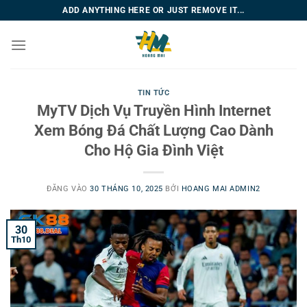
Bỏ
ADD ANYTHING HERE OR JUST REMOVE IT...
qua
nội
dung
TIN TỨC
MyTV Dịch Vụ Truyền Hình Internet
Xem Bóng Đá Chất Lượng Cao Dành
Cho Hộ Gia Đình Việt
ĐĂNG VÀO
30 THÁNG 10, 2025
BỞI
HOANG MAI ADMIN2
30
Th10