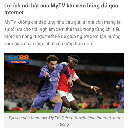
Lợi ích nổi bật của MyTV khi xem bóng đá qua
Internet
MyTV không chỉ đáp ứng nhu cầu giải trí mà còn mang lại
sự tối ưu cho trải nghiệm xem thể thao trong từng chi tiết.
Mỗi tính năng được thiết kế để giúp người xem tận hưởng
cảm giác chân thực nhất của từng trận đấu.
Tại sao nên tham gia MyTV dịch vụ truyền hình Internet xem
bóng