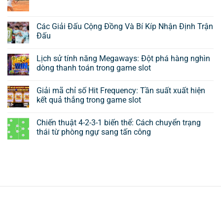
Các Giải Đấu Cộng Đồng Và Bí Kíp Nhận Định Trận
Đấu
Lịch sử tính năng Megaways: Đột phá hàng nghìn
dòng thanh toán trong game slot
Giải mã chỉ số Hit Frequency: Tần suất xuất hiện
kết quả thắng trong game slot
Chiến thuật 4-2-3-1 biến thể: Cách chuyển trạng
thái từ phòng ngự sang tấn công