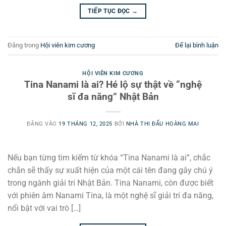
TIẾP TỤC ĐỌC
→
Đăng trong
Hội viên kim cương
Để lại bình luận
HỘI VIÊN KIM CƯƠNG
Tina Nanami là ai? Hé lộ sự thật về “nghệ
sĩ đa năng” Nhật Bản
ĐĂNG VÀO
19 THÁNG 12, 2025
BỞI
NHÀ THI ĐẤU HOÀNG MAI
Nếu bạn từng tìm kiếm từ khóa “Tina Nanami là ai”, chắc
chắn sẽ thấy sự xuất hiện của một cái tên đang gây chú ý
trong ngành giải trí Nhật Bản. Tina Nanami, còn được biết
với phiên âm Nanami Tina, là một nghệ sĩ giải trí đa năng,
nổi bật với vai trò […]