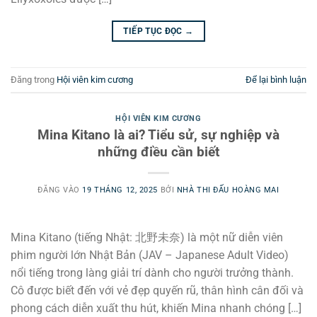
TIẾP TỤC ĐỌC
→
Đăng trong
Hội viên kim cương
Để lại bình luận
HỘI VIÊN KIM CƯƠNG
Mina Kitano là ai? Tiểu sử, sự nghiệp và
những điều cần biết
ĐĂNG VÀO
19 THÁNG 12, 2025
BỞI
NHÀ THI ĐẤU HOÀNG MAI
Mina Kitano (tiếng Nhật: 北野未奈) là một nữ diễn viên
phim người lớn Nhật Bản (JAV – Japanese Adult Video)
nổi tiếng trong làng giải trí dành cho người trưởng thành.
Cô được biết đến với vẻ đẹp quyến rũ, thân hình cân đối và
phong cách diễn xuất thu hút, khiến Mina nhanh chóng […]