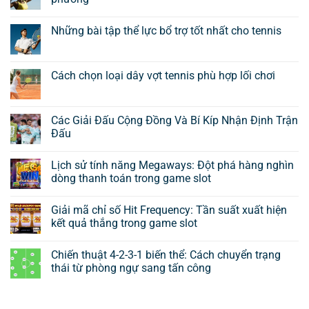
Những bài tập thể lực bổ trợ tốt nhất cho tennis
Cách chọn loại dây vợt tennis phù hợp lối chơi
Các Giải Đấu Cộng Đồng Và Bí Kíp Nhận Định Trận
Đấu
Lịch sử tính năng Megaways: Đột phá hàng nghìn
dòng thanh toán trong game slot
Giải mã chỉ số Hit Frequency: Tần suất xuất hiện
kết quả thắng trong game slot
Chiến thuật 4-2-3-1 biến thể: Cách chuyển trạng
thái từ phòng ngự sang tấn công