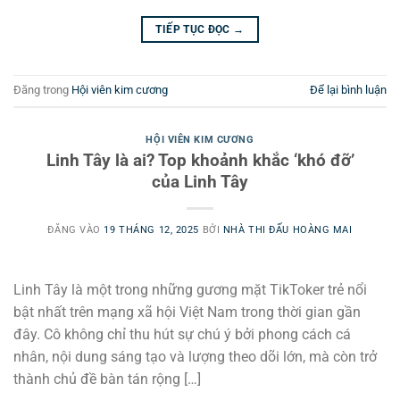
TIẾP TỤC ĐỌC
→
Đăng trong
Hội viên kim cương
Để lại bình luận
HỘI VIÊN KIM CƯƠNG
Linh Tây là ai? Top khoảnh khắc ‘khó đỡ’
của Linh Tây
ĐĂNG VÀO
19 THÁNG 12, 2025
BỞI
NHÀ THI ĐẤU HOÀNG MAI
Linh Tây là một trong những gương mặt TikToker trẻ nổi
bật nhất trên mạng xã hội Việt Nam trong thời gian gần
đây. Cô không chỉ thu hút sự chú ý bởi phong cách cá
nhân, nội dung sáng tạo và lượng theo dõi lớn, mà còn trở
thành chủ đề bàn tán rộng […]