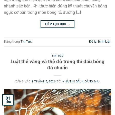
nhanh sắc bén. Khi thực hiện đúng kỹ thuật chuyền bóng
ngực cơ bản trong môn bóng rổ, đường […]
TIẾP TỤC ĐỌC
→
Đăng trong
Tin Tức
Để lại bình luận
TIN TỨC
Luật thẻ vàng và thẻ đỏ trong thi đấu bóng
đá chuẩn
ĐĂNG VÀO
1 THÁNG 8, 2026
BỞI
NHÀ THI ĐẤU HOÀNG MAI
01
Th8