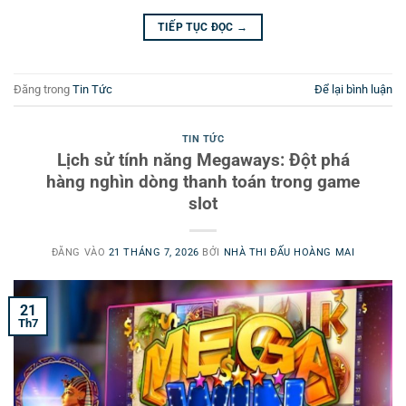
TIẾP TỤC ĐỌC
→
Đăng trong
Tin Tức
Để lại bình luận
TIN TỨC
Lịch sử tính năng Megaways: Đột phá
hàng nghìn dòng thanh toán trong game
slot
ĐĂNG VÀO
21 THÁNG 7, 2026
BỞI
NHÀ THI ĐẤU HOÀNG MAI
21
Th7