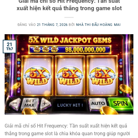
Giải mã chỉ số Hit Frequency: Tần suất
xuất hiện kết quả thắng trong game slot
ĐĂNG VÀO
21 THÁNG 7, 2026
BỞI
NHÀ THI ĐẤU HOÀNG MAI
21
Th7
Giải mã chỉ số Hit Frequency: Tần suất xuất hiện kết quả
thắng trong game slot là chìa khóa quan trọng giúp người