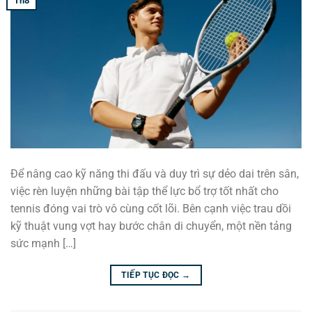
Th8
Để nâng cao kỹ năng thi đấu và duy trì sự dẻo dai trên sân,
việc rèn luyện những bài tập thể lực bổ trợ tốt nhất cho
tennis đóng vai trò vô cùng cốt lõi. Bên cạnh việc trau dồi
kỹ thuật vung vợt hay bước chân di chuyển, một nền tảng
sức mạnh […]
TIẾP TỤC ĐỌC
→