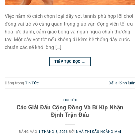
Việc nắm rõ cách chọn loại dây vợt tennis phù hợp lối chơi
đóng vai trò vô cùng quan trọng giúp vận động viên tối ưu
hóa lực đánh, cảm giác bóng và ngăn ngừa chấn thương
tay. Một cây vợt tốt nếu không đi kèm hệ thống dây cước
chuẩn xác sẽ khó lòng […]
TIẾP TỤC ĐỌC
→
Đăng trong
Tin Tức
Để lại bình luận
TIN TỨC
Các Giải Đấu Cộng Đồng Và Bí Kíp Nhận
Định Trận Đấu
ĐĂNG VÀO
1 THÁNG 8, 2026
BỞI
NHÀ THI ĐẤU HOÀNG MAI